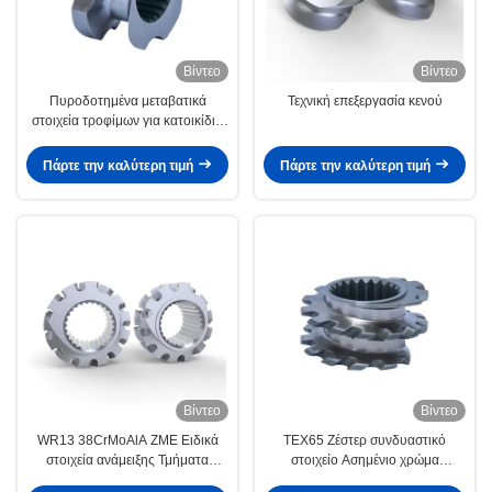
Βίντεο
Βίντεο
Πυροδοτημένα μεταβατικά
Τεχνική επεξεργασία κενού
στοιχεία τροφίμων για κατοικίδια
ζώα HRC 58 - 62 Τμήμα διπλής
βίδες για την εξάτμιση πελετιστή
Πάρτε την καλύτερη τιμή
Πάρτε την καλύτερη τιμή
Βίντεο
Βίντεο
WR13 38CrMoAlA ZME Ειδικά
TEX65 Ζέστερ συνδυαστικό
στοιχεία ανάμειξης Τμήματα
στοιχείο Ασημένιο χρώμα
διπλής βίδες για την βιομηχανία
εξωτήρας βίδα στοιχείο για