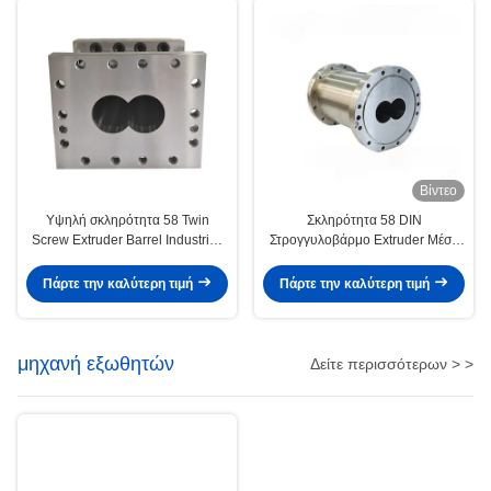
Βίντεο
Υψηλή σκληρότητα 58 Twin
Σκληρότητα 58 DIN
Screw Extruder Barrel Industries
Στρογγυλοβάρμο Extruder Μέση
Βαρέλι του Extruder Screw Barrel
αντοχή στη διάβρωση Κλειστά
βαρέλια Extruder
Πάρτε την καλύτερη τιμή
Πάρτε την καλύτερη τιμή
μηχανή εξωθητών
Δείτε περισσότερων > >