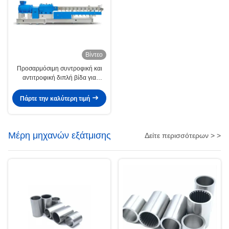
Βίντεο
Προσαρμόσιμη συντροφική και
αντιτροφική διπλή βίδα για
πλαστικές, τροφικές και ιατρικές
εφαρμογές
Πάρτε την καλύτερη τιμή
Μέρη μηχανών εξάτμισης
Δείτε περισσότερων > >