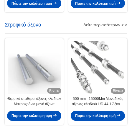
πλαστικών
πλαστικά και ελαστικά
Πάρτε την καλύτερη τιμή
Πάρτε την καλύτερη τιμή
μηχανήματα
Στροφικό άξονα
Δείτε περισσότερων > >
Βίντεο
Βίντεο
Θερμικά σταθεροί άξονες κλειδιών
500 mm - 15000Mm Μοναδικός
Μακροχρόνια μονό άξονα
άξονας κλειδιού L/D 44 1 Άξονας
κλειδιών για διπλή βίδα εξωτήρα
ISO9001
Πάρτε την καλύτερη τιμή
Πάρτε την καλύτερη τιμή