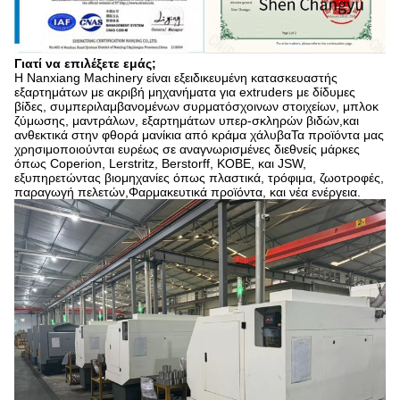
Γιατί να επιλέξετε εμάς;
Η Nanxiang Machinery είναι εξειδικευμένη κατασκευαστής
εξαρτημάτων με ακριβή μηχανήματα για extruders με δίδυμες
βίδες, συμπεριλαμβανομένων συρματόσχοινων στοιχείων, μπλοκ
ζύμωσης, μαντράλων, εξαρτημάτων υπερ-σκληρών βιδών,και
ανθεκτικά στην φθορά μανίκια από κράμα χάλυβαΤα προϊόντα μας
χρησιμοποιούνται ευρέως σε αναγνωρισμένες διεθνείς μάρκες
όπως Coperion, Lerstritz, Berstorff, KOBE, και JSW,
εξυπηρετώντας βιομηχανίες όπως πλαστικά, τρόφιμα, ζωοτροφές,
παραγωγή πελετών,Φαρμακευτικά προϊόντα, και νέα ενέργεια.