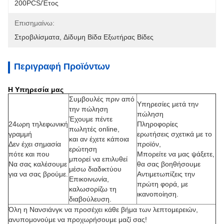
200PCS/έτος
Επισημαίνω:
Στροβιλίσματα
, 
Δίδυμη Βίδα Εξωτήρας Βίδες
Περιγραφή Προϊόντων
Η Υπηρεσία μας
Συμβουλές πριν από
Υπηρεσίες μετά την
την πώληση
πώληση
Έχουμε πέντε
24ωρη τηλεφωνική
Πληροφορίες
πωλητές online,
γραμμή
ερωτήσεις σχετικά με το
και αν έχετε κάποια
Δεν έχει σημασία
προϊόν,
ερώτηση
πότε και που
Μπορείτε να μας ψάξετε,
μπορεί να επιλυθεί
Να σας καλέσουμε
θα σας βοηθήσουμε
μέσω διαδικτύου
για να σας βρούμε.
Αντιμετωπίζεις την
Επικοινωνία,
πρώτη φορά, με
καλωσορίζω τη
ικανοποίηση.
διαβούλευση.
Όλη η Νανσιάνγκ να προσέχει κάθε βήμα των λεπτομερειών,
ανυπομονούμε να προχωρήσουμε μαζί σας!