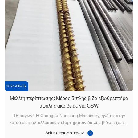
2024-08-06
Μελέτη περίπτωσης: Μέρος διπλής βίδα εξωθρεπτήρα
υψηλής ακρίβειας για GSW
1Εισαγωγή Η Chengdu Nanxiang Machinery, ηγέτης στην
κατασκευή ανταλλακτικών εξαρτημάτων διπλής βίδες, είχε την
αποστολή να παράγει ένα εξαρτήμα υψηλής ακρίβειας για το
Δείτε περισσότερων
GSW,μια εξέχουσα εταιρεία στον τομέα της προηγμένης