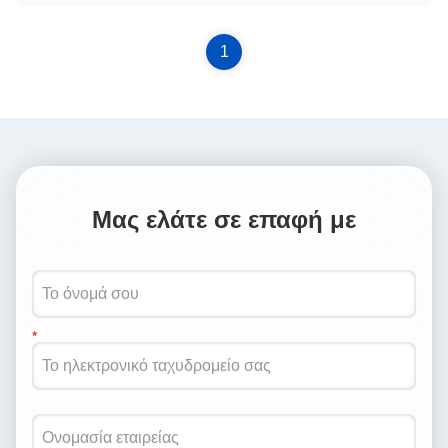
παραγωγής της ΙαπωνίαςΤο έργο είχε ως στόχο να
παραδώσει ένα στοιχείο που πληροί ...
1
Μας ελάτε σε επαφή με