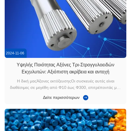
2024-11-06
Υψηλής Ποιότητας Αξόνες Τρι-Στρογγυλοειδών
Εκχυλυτών: Αξιόπιστη ακρίβεια και αντοχή
Η δική μαςΆξονες εκτόξευσηςΟι συσκευές αυτές είναι
διαθέσιμες σε μεγέθη από Φ10 έως Φ300, επιτρέποντάς μας
να εξυπηρετούμε πολλούς διαφορετικούς κλάδους και
Δείτε περισσότερων
ανάγκες.Η Nanxiang MachineryΤα προϊόντα αυτά
χρησιμοποιούνται από γνωστές μάρκες όπως η Coperion, η
Lerstritz, η Berstorff, η KOBE και η JSW. Δ...