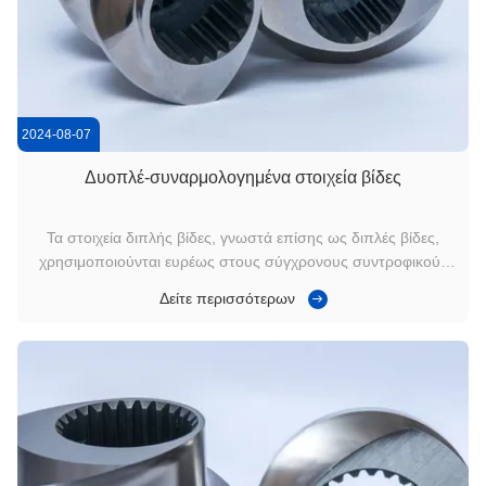
2024-08-07
Δυοπλέ-συναρμολογημένα στοιχεία βίδες
Τα στοιχεία διπλής βίδες, γνωστά επίσης ως διπλές βίδες,
χρησιμοποιούνται ευρέως στους σύγχρονους συντροφικούς
συνδυασμούς διπλής βίδες, αποτελώντας περίπου το 70%
Δείτε περισσότερων
έως 100% των στοιχείων,Με εξαίρεση τα διάφορα μπλοκ
ζύμωσης και τα στοιχεία ανάμειξηςΤα μεγάλα στοιχεία βίδα
μολύβδου χρησιμοποιούνται σ...