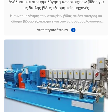
Ανάλυση και συναρμολόγηση των στοιχείων βίδας για
τις διπλής βίδας εξορμητικές μηχανές
Η συναρμολόγηση των στοιχείων βίδας σε ένα συντροφικό
δίδυμο βίδυμο εξοπλισμό είναι σαν να συναρμολογούνται
δομικά μπλοκ. Είναι εξαιρετικά ευέλικτο και
Δείτε περισσότερων
προσαρμόσιμο.είναι απαραίτητο να ληφθούν υπόψη διάφοροι
παράγοντεςΌταν πρόκειται για πολύπλοκα συστήματα
υλικών, είναι ζωτικής σημασίας ο σωστός συν...