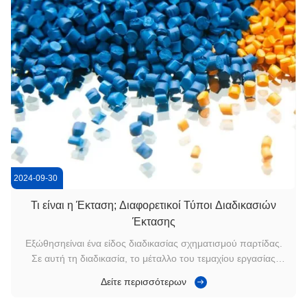
2024-09-30
Τι είναι η Έκταση; Διαφορετικοί Τύποι Διαδικασιών
Έκτασης
Εξώθησηείναι ένα είδος διαδικασίας σχηματισμού παρτίδας.
Σε αυτή τη διαδικασία, το μέταλλο του τεμαχίου εργασίας
πιέζεται ή συμπιέζεται μέσω της οπής της μήτρας για να
Δείτε περισσότερων
επιτευχθεί ένα συγκεκριμένο σχήμα διατομής. Εν ολίγοις, η
εξώθηση είναι μια διαδικασία επεξεργασίας μετάλλων που