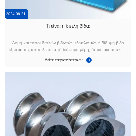
2024-08-21
Τι είναι η διπλή βίδα;
Δομή και τύποι διπλών βιδωτών εξοπλισμώνΗ δίδυμη βίδα
εξώτρησης αποτελείται από διάφορα μέρη, όπως μια συσκευή
μετάδοσης, μια συσκευή τροφοδοσίας, ένα βαρέλι και βίδες.Οι
Δείτε περισσότερων
λειτουργίες κάθε εξαρτήματος είναι παρόμοιες με εκείνες μιας
μονόβραχτης εξορμούΗ δομή της παρουσιάζεται στο σχήμα
1.Η διαφορά α...