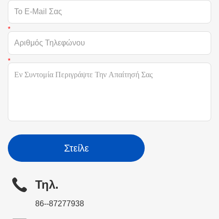
Στείλε
Τηλ.
86--87277938