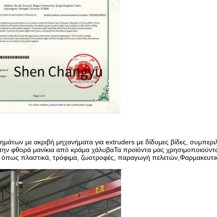
ρτημάτων με ακριβή μηχανήματα για extruders με δίδυμες βίδες, συμπ
την φθορά μανίκια από κράμα χάλυβαΤα προϊόντα μας χρησιμοποιούντα
ες όπως πλαστικά, τρόφιμα, ζωοτροφές, παραγωγή πελετών,Φαρμακευτικά