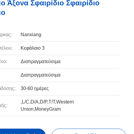
ιο Άξονα Σφαιρίδιο Σφαιρίδιο
ιο
ρκας:
Nanxiang
τέλου:
Κεφάλαιο 3
νο:
Διαπραγματεύσιμα
Διαπραγματεύσιμα
άδοσης:
30-60 ημέρες
,L/C,D/A,D/P,T/T,Western
ής:
Union,MoneyGram