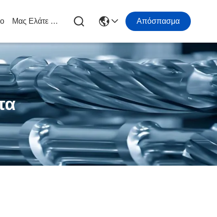
ιο
Μας Ελάτε Σε Επαφή Με
Απόσπασμα
τα