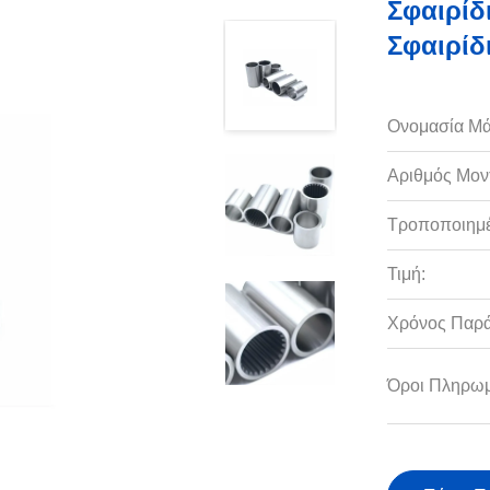
Σφαιρίδ
Σφαιρίδ
Ονομασία Μά
Αριθμός Μον
Τροποποιημέ
Τιμή:
Χρόνος Παρ
Όροι Πληρωμ