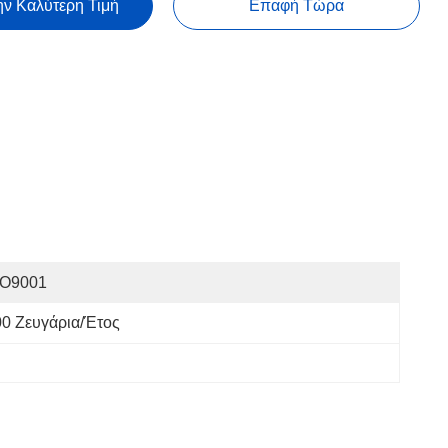
ην Καλύτερη Τιμή
Επαφή Τώρα
SO9001
0 Ζευγάρια/έτος