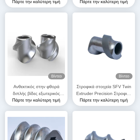
Πάρτε την καλύτερη τιμή
Πάρτε την καλύτερη τιμή
σφαιρίδας για διπλή βίδα
βίδας για εργοστάσιο
εξωτερικά μηχανήματα
τροφίμων
Βίντεο
Βίντεο
Ανθεκτικός στην φθορά
Στροφικά στοιχεία SFV Twin
διπλής βίδες εξωτερικός
Extruder Precision Στροφικά
Πάρτε την καλύτερη τιμή
Πάρτε την καλύτερη τιμή
εξοπλισμός SK στοιχεία
στοιχεία για πλαστικό
βίδας για τη βιομηχανία
extruder
πλαστικών