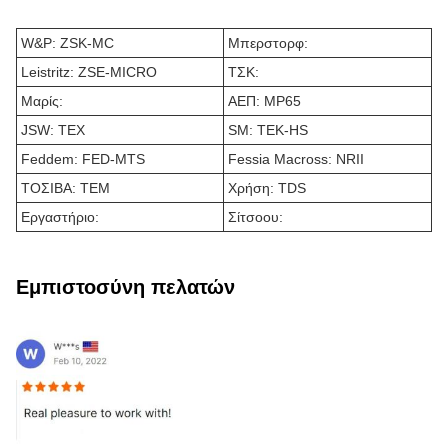
W&P: ZSK-MC
Μπερστορφ:
Leistritz: ZSE-MICRO
ΤΣΚ:
Μαρίς:
ΑΕΠ: MP65
JSW: TEX
SM: TEK-HS
Feddem: FED-MTS
Fessia Macross: NRII
ΤΟΣΙΒΑ: ΤΕΜ
Χρήση: TDS
Εργαστήριο:
Σίτσοου:
Εμπιστοσύνη πελατών