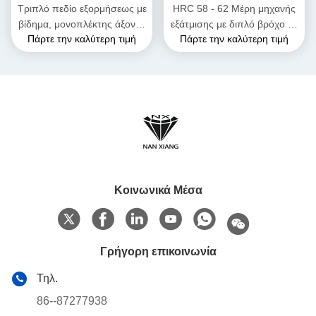
Τριπλό πεδίο εξορμήσεως με
HRC 58 - 62 Μέρη μηχανής
βίδημα, μονοπλέκτης άξονας
εξάτμισης με διπλό βρόχο με
Πάρτε την καλύτερη τιμή
Πάρτε την καλύτερη τιμή
για την ανασύνθεση
στοιχεία εξάτμισης για
πλαστικών καουτσούκ
υψηλές θερμοκρασίες
Κοινωνικά Μέσα
Γρήγορη επικοινωνία
Τηλ.
86--87277938