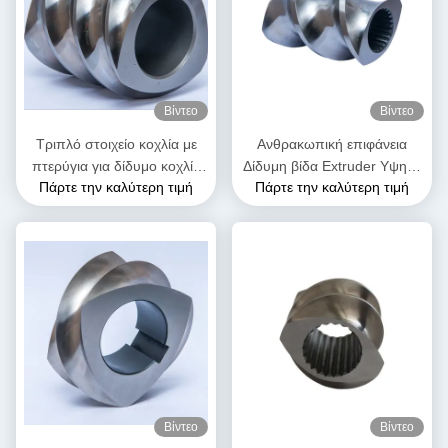
Βίντεο
Βίντεο
Τριπλό στοιχείο κοχλία με
Ανθρακωπική επιφάνεια
πτερύγια για δίδυμο κοχλία
Δίδυμη βίδα Extruder Υψηλή
Πάρτε την καλύτερη τιμή
Πάρτε την καλύτερη τιμή
εξώθησης | Ανταλλακτικό
σκληρότητα Διπλή πτήση
OEM για μηχανή εξώθησης
μεταφοράς βίδα στοιχείο
τροφίμων και σνακ
Βίντεο
Βίντεο