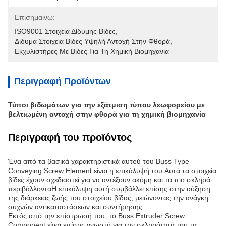
Επισημαίνω:
ISO9001 Στοιχεία Δίδυμης Βίδες
, 
Δίδυμα Στοιχεία Βίδες Υψηλή Αντοχή Στην Φθορά
, 
Εκχυλιστήρες Με Βίδες Για Τη Χημική Βιομηχανία
Περιγραφή Προϊόντων
Τύποι βιδωμάτων για την εξάτμιση τύπου λεωφορείου με
βελτιωμένη αντοχή στην φθορά για τη χημική βιομηχανία
Περιγραφή του προϊόντος
Ένα από τα βασικά χαρακτηριστικά αυτού του Buss Type
Conveying Screw Element είναι η επικάλυψή του.Αυτά τα στοιχεία
βίδες έχουν σχεδιαστεί για να αντέξουν ακόμη και τα πιο σκληρά
περιβάλλονταΗ επικάλυψη αυτή συμβάλλει επίσης στην αύξηση
της διάρκειας ζωής του στοιχείου βίδας, μειώνοντας την ανάγκη
συχνών αντικαταστάσεων και συντήρησης.
Εκτός από την επίστρωσή του, το Buss Extruder Screw
Component είναι επίσης γνωστό για την σκληρότητά του.τα