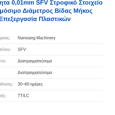
ητα 0,01mm SFV Στροφικό Στοιχείο
όσιμο Διάμετρος Βίδας Μήκος
 Επεξεργασία Πλαστικών
ρκας:
Nanxiang Machinery
τέλου:
SFV
νο:
Διαπραγματεύσιμα
Διαπραγματεύσιμα
άδοσης:
30~60 ημέρες
ής:
TT/LC