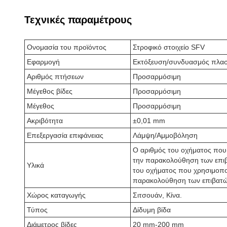
Τεχνικές παραμέτρους
Ονομασία του προϊόντος
Στροφικό στοιχείο SFV
Εφαρμογή
Εκτόξευση/συνδυασμός πλασ
Αριθμός πτήσεων
Προσαρμόσιμη
Μέγεθος βίδες
Προσαρμόσιμη
Μέγεθος
Προσαρμόσιμη
Ακριβότητα
±0,01 mm
Επεξεργασία επιφάνειας
Λάμψη/Αμμοβόληση
Ο αριθμός του οχήματος που 
την παρακολούθηση των επιβ
Υλικά
του οχήματος που χρησιμοποιε
παρακολούθηση των επιβατώ
Χώρος καταγωγής
Σιτσουάν, Κίνα.
Τύπος
Δίδυμη βίδα
Διάμετρος βίδες
20 mm-200 mm