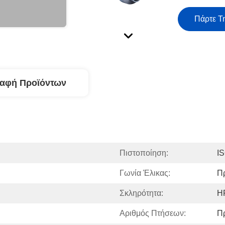
Πάρτε Τ
ραφή Προϊόντων
Πιστοποίηση:
I
Γωνία Έλικας:
Π
Σκληρότητα:
H
Αριθμός Πτήσεων:
Π