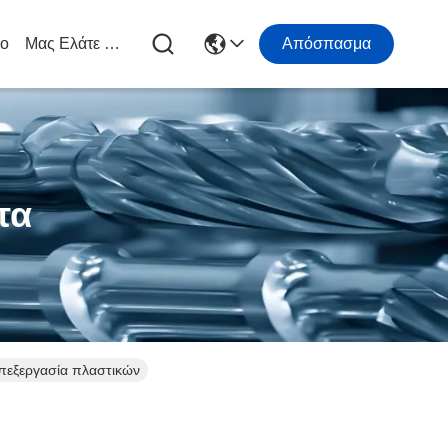
ιο
Μας Ελάτε Σε Επαφή Με
Απόσπασμα
τα
επεξεργασία πλαστικών