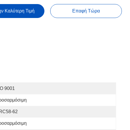
ην Καλύτερη Τιμή
Επαφή Τώρα
SO 9001
ροσαρμόσιμη
RC58-62
ροσαρμόσιμη