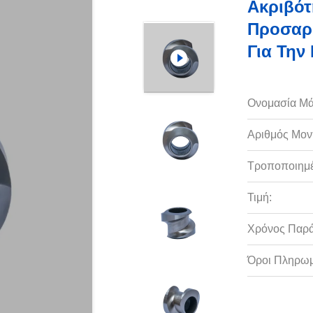
Ακριβότ
Προσαρμ
Για Την
Ονομασία Μά
Αριθμός Μον
Τροποποιημέ
Τιμή:
Χρόνος Παρ
Όροι Πληρωμ