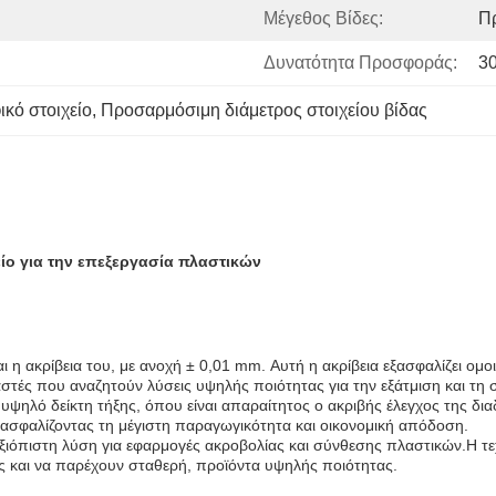
Μέγεθος Βίδες:
Π
Δυνατότητα Προσφοράς:
3
κό στοιχείο
, 
Προσαρμόσιμη διάμετρος στοιχείου βίδας
ίο για την επεξεργασία πλαστικών
 η ακρίβεια του, με ανοχή ± 0,01 mm. Αυτή η ακρίβεια εξασφαλίζει ο
αστές που αναζητούν λύσεις υψηλής ποιότητας για την εξάτμιση και τη
 υψηλό δείκτη τήξης, όπου είναι απαραίτητος ο ακριβής έλεγχος της δι
ασφαλίζοντας τη μέγιστη παραγωγικότητα και οικονομική απόδοση.
ξιόπιστη λύση για εφαρμογές ακροβολίας και σύνθεσης πλαστικών.Η τεχ
ς και να παρέχουν σταθερή, προϊόντα υψηλής ποιότητας.