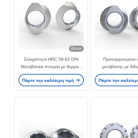
Βίντεο
Σκληρότητα HRC 58-62 DIN
Προσαρμοσμένα σ
Μεταβατικά στοιχεία με θερμική
μετάβασης με δίδ
επεξεργασία σκληρύνσεως υπό
Extruder βίδα άμμος
Πάρτε την καλύτερη τιμή
Πάρτε την καλύτερ
κενό
γυάλισμα για πλ