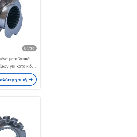
Βίντεο
ένα μεταβατικά
ίμων για κατοικίδια
 62 Τμήμα διπλής
καλύτερη τιμή
 εξάτμιση πελετιστή