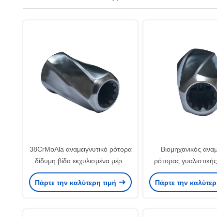
38CrMoAla αναμειγνυτικό ρότορα
Βιομηχανικός αναμ
δίδυμη βίδα εκχυλισμένα μέρη
ρότορας γυαλιστική
ελαφρύ βάρος για ZSK WP ZPT
διπλή βίδα
Πάρτε την καλύτερη τιμή
Πάρτε την καλύτερ
μηχανή