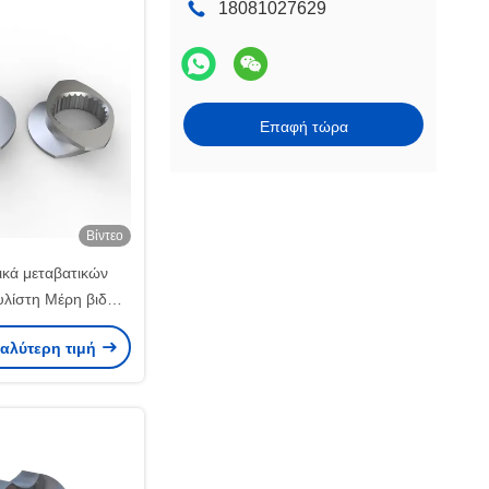
18081027629
Επαφή τώρα
Βίντεο
κά μεταβατικών
χυλίστη Μέρη βιδών
ια διπλό νηματικό
καλύτερη τιμή
τοιχείο