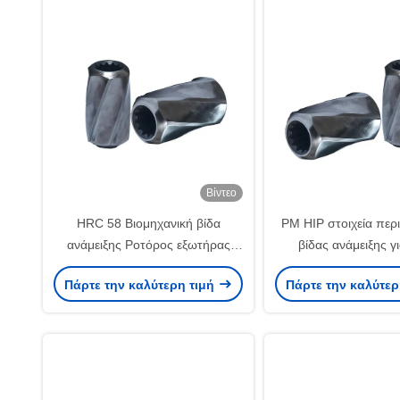
Βίντεο
HRC 58 Βιομηχανική βίδα
PM HIP στοιχεία περ
ανάμειξης Ροτόρος εξωτήρας
βίδας ανάμειξης γ
Τμήματα βίδας για ανάμειξη
εξορμητικό για πετ
Πάρτε την καλύτερη τιμή
Πάρτε την καλύτερ