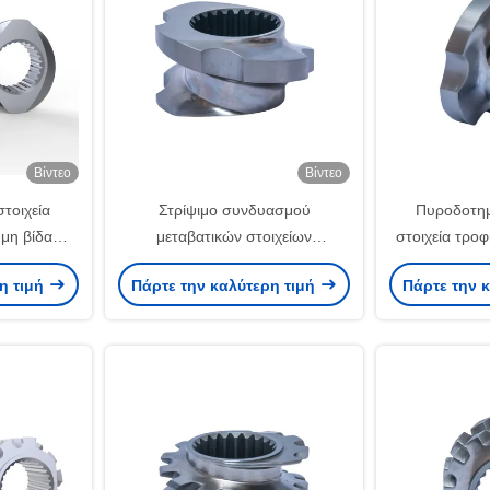
Βίντεο
Βίντεο
τοιχεία
Στρίψιμο συνδυασμού
Πυροδοτημ
υμη βίδα
μεταβατικών στοιχείων
στοιχεία τροφ
 εκρήγνυνση
Εργασμένο προσαρμοσμένο
ζώα HRC 58 -
η τιμή
Πάρτε την καλύτερη τιμή
Πάρτε την 
αστικά
διάμετρος 10 mm - 300 mm Twin
βίδες για την
Screw Extruder