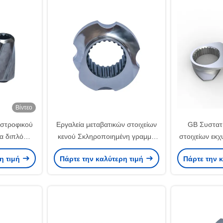
Βίντεο
ιστροφικού
Εργαλεία μεταβατικών στοιχείων
GB Συστατι
ια διπλό
κενού Σκληροποιημένη γραμμή
στοιχείων εκ
ροχημικά
σύνδεσης βίδας για καουτσούκ
εκχυλίστη γ
η τιμή
Πάρτε την καλύτερη τιμή
Πάρτε την 
σ