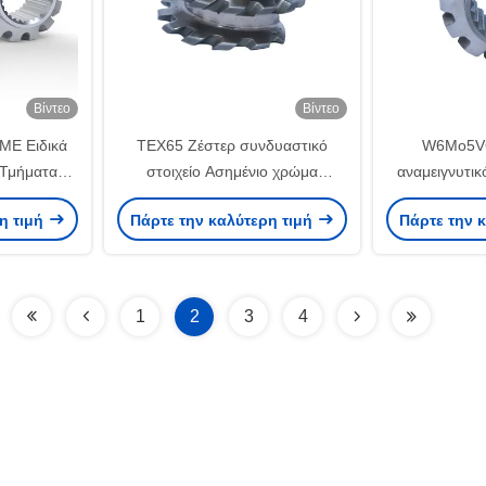
Βίντεο
Βίντεο
ME Ειδικά
TEX65 Ζέστερ συνδυαστικό
W6Mo5VC
 Τμήματα
στοιχείο Ασημένιο χρώμα
αναμειγνυτικ
 βιομηχανία
εξωτήρας βίδα στοιχείο για
αντοχής σ
η τιμή
Πάρτε την καλύτερη τιμή
Πάρτε την 
πλαστικά και ελαστικά
στοιχεία extr
μηχανήματα
τρ
1
2
3
4