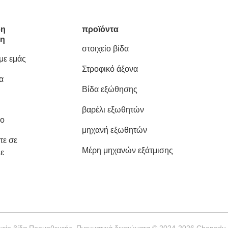
ρη
προϊόντα
ση
στοιχείο βίδα
 με εμάς
Στροφικό άξονα
α
Βίδα εξώθησης
βαρέλι εξωθητών
ιο
μηχανή εξωθητών
τε σε
Μέρη μηχανών εξάτμισης
ε