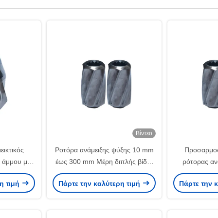
Βίντεο
εικτικός
Ροτόρα ανάμειξης ψύξης 10 mm
Προσαρμοσ
ς άμμου με
έως 300 mm Μέρη διπλής βίδες
ρότορας αν
εξωθρεπτήρα DIN Standard
διάσταση βίδ
η τιμή
Πάρτε την καλύτερη τιμή
Πάρτε την 