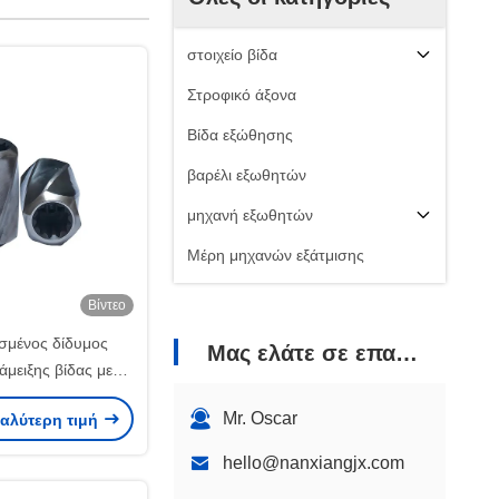
στοιχείο βίδα
Στροφικό άξονα
Βίδα εξώθησης
βαρέλι εξωθητών
μηχανή εξωθητών
Μέρη μηχανών εξάτμισης
Βίντεο
μένος δίδυμος
Μας ελάτε σε επαφή με
άμειξης βίδας με
ας 10 mm έως 300
Mr. Oscar
καλύτερη τιμή
mm
hello@nanxiangjx.com