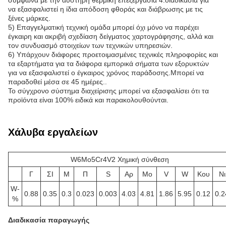
να εξασφαλιστεί η ίδια απόδοση φθοράς και διάβρωσης με τις
ξένες μάρκες.
5) Επαγγελματική τεχνική ομάδα μπορεί όχι μόνο να παρέχει
έγκαιρη και ακριβή σχεδίαση δείγματος χαρτογράφησης, αλλά και
τον συνδυασμό στοιχείων των τεχνικών υπηρεσιών.
6) Υπάρχουν διάφορες προετοιμασμένες τεχνικές πληροφορίες και
τα εξαρτήματα για τα διάφορα εμπορικά σήματα των εξορυκτών
για να εξασφαλιστεί ο έγκαιρος χρόνος παράδοσης.Μπορεί να
παραδοθεί μέσα σε 45 ημέρες..
Το σύγχρονο σύστημα διαχείρισης μπορεί να εξασφαλίσει ότι τα
προϊόντα είναι 100% ειδικά και παρακολουθούνται.
Χάλυβα εργαλείων
W6Mo5Cr4V2 Χημική σύνθεση
Γ
ΣΙ
Μ
Π
S
Αρ
Μo
V
W
Κου
Νι
W-
0.88
0.35
0.3
0.023
0.003
4.03
4.81
1.86
5.95
0.12
0.2
%
Διαδικασία παραγωγής