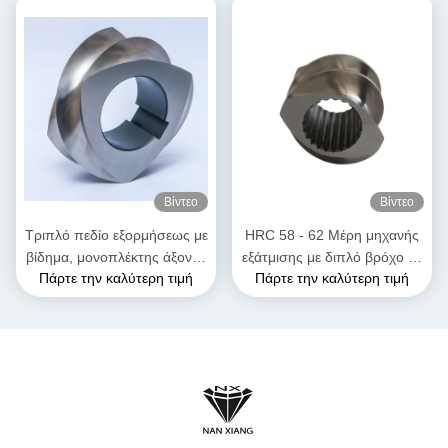
τροφίμων και σνακ
Βίντεο
Βίντεο
Τριπλό πεδίο εξορμήσεως με
HRC 58 - 62 Μέρη μηχανής
βίδημα, μονοπλέκτης άξονας
εξάτμισης με διπλό βρόχο με
Πάρτε την καλύτερη τιμή
Πάρτε την καλύτερη τιμή
για την ανασύνθεση
στοιχεία εξάτμισης για
πλαστικών καουτσούκ
υψηλές θερμοκρασίες