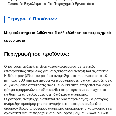
Συσκευές Εκχυλίσματος Για Πετροχημικά Εργοστάσια
Περιγραφή Προϊόντων
Μικροεξαρτήματα βιδών για διπλή εξώθηση σε πετροχημικά
εργοστάσια
Περιγραφή του προϊόντος:
Ο ρότορας ανάμειξης είναι κατασκευασμένος με τεχνικές
επεξεργασίας ακριβείας για να εξασφαλίσει αντοχή και αξιοπιστία.
Η διάμετρος βίδες του ροτόρα ανάμειξης μας κυμαίνεται από 10
mm έως 300 mm και μπορεί να προσαρμοστεί για να ταιριάζει στις
συγκεκριμένες απαιτήσεις σας.Η ευελιξία αυτή επιτρέπει ένα ευρύ
φάσμα εφαρμογών και εξασφαλίζει ότι μπορείτε να επιτύχετε τα
επιθυμητά αποτελέσματα στη διαδικασία ανάμειξης.
Ο ρότορας ανάμειξης διατίθεται σε δύο παραλλαγές - ο ρότορας
ανάμειξης ομοιόμορφης κατανομής και ο ρότορας ανάμειξης
δίδυμων βιδών.Ο ρότορας ανάμειξης ομοιόμορφης κατανομής έχει
σχεδιαστεί για να παρέχει ένα ομοιόμορφο μείγμα υλικώνΤο Twin