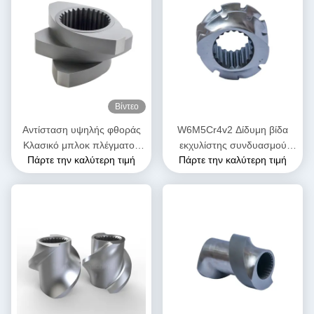
Βίντεο
Αντίσταση υψηλής φθοράς
W6M5Cr4v2 Δίδυμη βίδα
Κλασικό μπλοκ πλέγματος
εκχυλίστης συνδυασμού
Πάρτε την καλύτερη τιμή
Πάρτε την καλύτερη τιμή
σφαιρίδας για διπλή βίδα
βίδας για εργοστάσιο
εξωτερικά μηχανήματα
τροφίμων