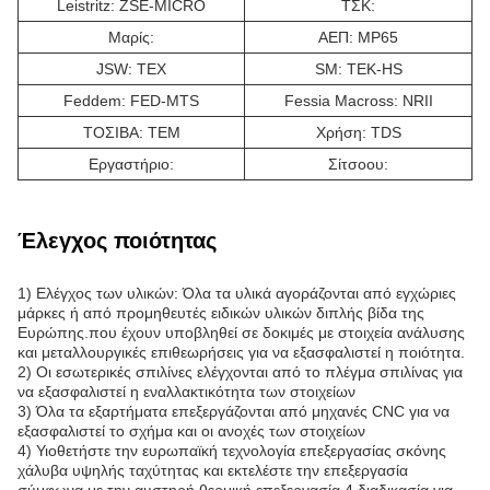
Leistritz: ZSE-MICRO
ΤΣΚ:
Μαρίς:
ΑΕΠ: MP65
JSW: TEX
SM: TEK-HS
Feddem: FED-MTS
Fessia Macross: NRII
ΤΟΣΙΒΑ: ΤΕΜ
Χρήση: TDS
Εργαστήριο:
Σίτσοου:
Έλεγχος ποιότητας
1) Ελέγχος των υλικών: Όλα τα υλικά αγοράζονται από εγχώριες
μάρκες ή από προμηθευτές ειδικών υλικών διπλής βίδα της
Ευρώπης.που έχουν υποβληθεί σε δοκιμές με στοιχεία ανάλυσης
και μεταλλουργικές επιθεωρήσεις για να εξασφαλιστεί η ποιότητα.
2) Οι εσωτερικές σπιλίνες ελέγχονται από το πλέγμα σπιλίνας για
να εξασφαλιστεί η εναλλακτικότητα των στοιχείων
3) Όλα τα εξαρτήματα επεξεργάζονται από μηχανές CNC για να
εξασφαλιστεί το σχήμα και οι ανοχές των στοιχείων
4) Υιοθετήστε την ευρωπαϊκή τεχνολογία επεξεργασίας σκόνης
χάλυβα υψηλής ταχύτητας και εκτελέστε την επεξεργασία
σύμφωνα με την αυστηρή θερμική επεξεργασία 4.διαδικασία για