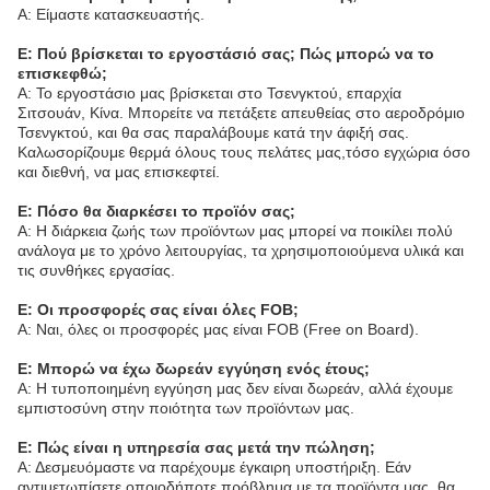
Α: Είμαστε κατασκευαστής.
Ε: Πού βρίσκεται το εργοστάσιό σας; Πώς μπορώ να το
επισκεφθώ;
Α: Το εργοστάσιο μας βρίσκεται στο Τσενγκτού, επαρχία
Σιτσουάν, Κίνα. Μπορείτε να πετάξετε απευθείας στο αεροδρόμιο
Τσενγκτού, και θα σας παραλάβουμε κατά την άφιξή σας.
Καλωσορίζουμε θερμά όλους τους πελάτες μας,τόσο εγχώρια όσο
και διεθνή, να μας επισκεφτεί.
Ε: Πόσο θα διαρκέσει το προϊόν σας;
Α: Η διάρκεια ζωής των προϊόντων μας μπορεί να ποικίλει πολύ
ανάλογα με το χρόνο λειτουργίας, τα χρησιμοποιούμενα υλικά και
τις συνθήκες εργασίας.
Ε: Οι προσφορές σας είναι όλες FOB;
Α: Ναι, όλες οι προσφορές μας είναι FOB (Free on Board).
Ε: Μπορώ να έχω δωρεάν εγγύηση ενός έτους;
Α: Η τυποποιημένη εγγύηση μας δεν είναι δωρεάν, αλλά έχουμε
εμπιστοσύνη στην ποιότητα των προϊόντων μας.
Ε: Πώς είναι η υπηρεσία σας μετά την πώληση;
Α: Δεσμευόμαστε να παρέχουμε έγκαιρη υποστήριξη. Εάν
αντιμετωπίσετε οποιοδήποτε πρόβλημα με τα προϊόντα μας, θα