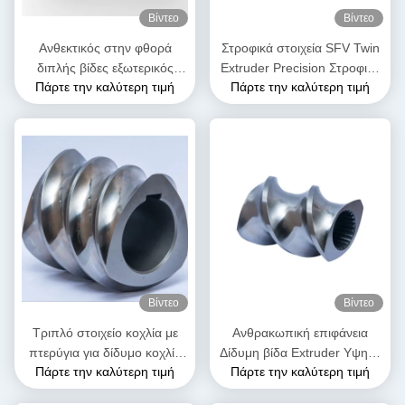
Βίντεο
Βίντεο
Ανθεκτικός στην φθορά
Στροφικά στοιχεία SFV Twin
διπλής βίδες εξωτερικός
Extruder Precision Στροφικά
Πάρτε την καλύτερη τιμή
Πάρτε την καλύτερη τιμή
εξοπλισμός SK στοιχεία
στοιχεία για πλαστικό
βίδας για τη βιομηχανία
extruder
πλαστικών
Βίντεο
Βίντεο
Τριπλό στοιχείο κοχλία με
Ανθρακωπική επιφάνεια
πτερύγια για δίδυμο κοχλία
Δίδυμη βίδα Extruder Υψηλή
Πάρτε την καλύτερη τιμή
Πάρτε την καλύτερη τιμή
εξώθησης | Ανταλλακτικό
σκληρότητα Διπλή πτήση
OEM για μηχανή εξώθησης
μεταφοράς βίδα στοιχείο