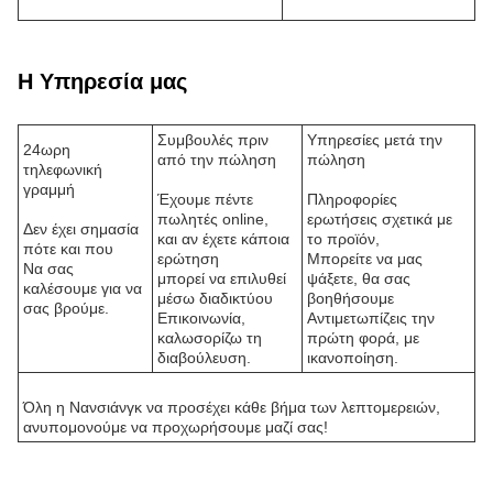
Η Υπηρεσία μας
Συμβουλές πριν
Υπηρεσίες μετά την
24ωρη
από την πώληση
πώληση
τηλεφωνική
γραμμή
Έχουμε πέντε
Πληροφορίες
πωλητές online,
ερωτήσεις σχετικά με
Δεν έχει σημασία
και αν έχετε κάποια
το προϊόν,
πότε και που
ερώτηση
Μπορείτε να μας
Να σας
μπορεί να επιλυθεί
ψάξετε, θα σας
καλέσουμε για να
μέσω διαδικτύου
βοηθήσουμε
σας βρούμε.
Επικοινωνία,
Αντιμετωπίζεις την
καλωσορίζω τη
πρώτη φορά, με
διαβούλευση.
ικανοποίηση.
Όλη η Νανσιάνγκ να προσέχει κάθε βήμα των λεπτομερειών,
ανυπομονούμε να προχωρήσουμε μαζί σας!