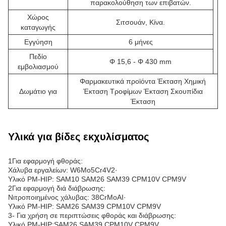
παρακολούθηση των επιβατών.
Χώρος
Σιτσουάν, Κίνα.
καταγωγής
Εγγύηση
6 μήνες
Πεδίο
Φ 15,6 - Φ 430 mm
εμβολιασμού
Φαρμακευτικά προϊόντα Έκταση Χημική
Δωμάτιο για
Έκταση Τροφίμων Έκταση Σκουπίδια
Έκταση
Υλικά για βίδες εκχυλίσματος
1Για εφαρμογή φθοράς:
Χάλυβα εργαλείων: W6Mo5Cr4V2·
Υλικό PM-HIP: SAM10 SAM26 SAM39 CPM10V CPM9V
2Για εφαρμογή διά διάβρωσης:
Νιτροποιημένος χάλυβας: 38CrMoAI·
Υλικό PM-HIP: SAM26 SAM39 CPM10V CPM9V
3- Για χρήση σε περιπτώσεις φθοράς και διάβρωσης:
Υλικό PM-HIP:SAM26 SAM39 CPM10V CPM9V