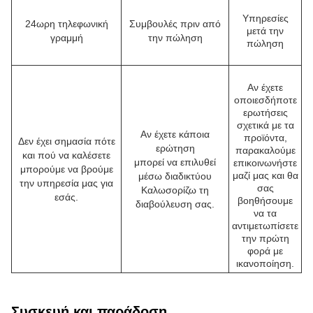
Υπηρεσίες
24ωρη τηλεφωνική
Συμβουλές πριν από
μετά την
γραμμή
την πώληση
πώληση
Αν έχετε
οποιεσδήποτε
ερωτήσεις
σχετικά με τα
Αν έχετε κάποια
προϊόντα,
Δεν έχει σημασία πότε
ερώτηση
παρακαλούμε
και πού να καλέσετε
μπορεί να επιλυθεί
επικοινωνήστε
μπορούμε να βρούμε
μαζί μας και θα
μέσω διαδικτύου
την υπηρεσία μας για
σας
Καλωσορίζω τη
εσάς.
βοηθήσουμε
διαβούλευση σας.
να τα
αντιμετωπίσετε
την πρώτη
φορά με
ικανοποίηση.
Συσκευή και παράδοση