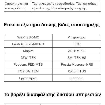
Χαρακτηριστικά
Τάμι πλευρικής τροφοδοσίας, Τάμι οπίσθιας
του προϊόντος
εξάντλησης, Τάμι πλευρικής ανοιχτής
Ετικέτα εξωτήρα διπλής βίδες υποστήριξης
W&P: ZSK-MC
Μπερστορφ:
Leistritz: ZSE-MICRO
ΤΣΚ:
Μαρίς:
ΑΕΠ: MP65
JSW: TEX
SM: TEK-HS
Feddem: FED-MTS
Fessia Macross: NRII
ΤΟΣΙΒΑ: ΤΕΜ
Χρήση: TDS
Εργαστήριο:
Σίτσοου:
Το βαρέλι διασφάλισης δικτύου υπηρεσιών