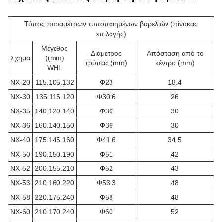
Τύπος παραμέτρων τυποποιημένων βαρελιών (πίνακας
επιλογής)
Μέγεθος
Διάμετρος
Απόσταση από το
Σχήμα
((mm)
τρύπας (mm)
κέντρο (mm)
WHL
NX-20
115.105.132
Φ23
18.4
NX-30
135.115.120
Φ30.6
26
NX-35
140.120.140
Φ36
30
NX-36
160.140.150
Φ36
30
NX-40
175.145.160
Φ41.6
34.5
NX-50
190.150.190
Φ51
42
NX-52
200.155.210
Φ52
43
NX-53
210.160.220
Φ53.3
48
NX-58
220.175.240
Φ58
48
NX-60
210.170.240
Φ60
52