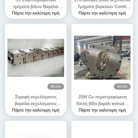
τμήματα βιδών Βαρέλια
Τμήματα βαρελιών Combi
Πάρτε την καλύτερη τιμή
Πάρτε την καλύτερη τιμή
εκχυλίσματος Υψηλή αντοχή
Ni60 Nickel Base Alloy
σε αποσβέσεις Σταθερό για
Υψηλή αντοχή
τη βιομηχανία τροφίμων
Βίντεο
Βίντεο
Στροφή εκχυλίσματος
JSW Co περιστρεφόμενη
βαρέλια εκχυλίσματος
διπλή βίδα βαρέλι extruder
Πάρτε την καλύτερη τιμή
Πάρτε την καλύτερη τιμή
κυλίνδρος μονάδα διάμετρος
συνδυασμός βαρέλι βίδα
50 mm έως 300 mm μήκος
τμήματα για προϊόντα PPE
3500 mm