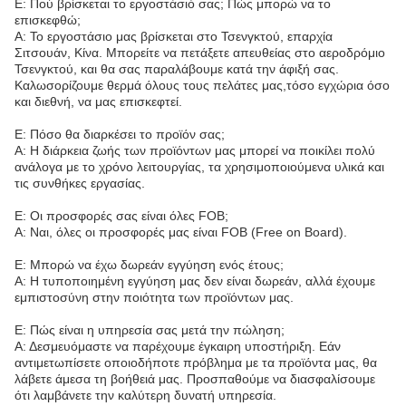
Ε: Πού βρίσκεται το εργοστάσιό σας; Πώς μπορώ να το
επισκεφθώ;
Α: Το εργοστάσιο μας βρίσκεται στο Τσενγκτού, επαρχία
Σιτσουάν, Κίνα. Μπορείτε να πετάξετε απευθείας στο αεροδρόμιο
Τσενγκτού, και θα σας παραλάβουμε κατά την άφιξή σας.
Καλωσορίζουμε θερμά όλους τους πελάτες μας,τόσο εγχώρια όσο
και διεθνή, να μας επισκεφτεί.
Ε: Πόσο θα διαρκέσει το προϊόν σας;
Α: Η διάρκεια ζωής των προϊόντων μας μπορεί να ποικίλει πολύ
ανάλογα με το χρόνο λειτουργίας, τα χρησιμοποιούμενα υλικά και
τις συνθήκες εργασίας.
Ε: Οι προσφορές σας είναι όλες FOB;
Α: Ναι, όλες οι προσφορές μας είναι FOB (Free on Board).
Ε: Μπορώ να έχω δωρεάν εγγύηση ενός έτους;
Α: Η τυποποιημένη εγγύηση μας δεν είναι δωρεάν, αλλά έχουμε
εμπιστοσύνη στην ποιότητα των προϊόντων μας.
Ε: Πώς είναι η υπηρεσία σας μετά την πώληση;
Α: Δεσμευόμαστε να παρέχουμε έγκαιρη υποστήριξη. Εάν
αντιμετωπίσετε οποιοδήποτε πρόβλημα με τα προϊόντα μας, θα
λάβετε άμεσα τη βοήθειά μας. Προσπαθούμε να διασφαλίσουμε
ότι λαμβάνετε την καλύτερη δυνατή υπηρεσία.