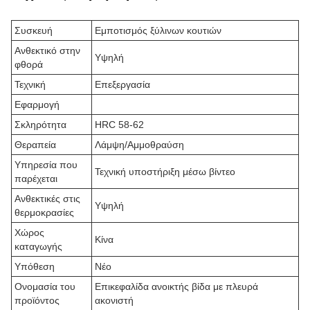
Συσκευή
Εμποτισμός ξύλινων κουτιών
Ανθεκτικό στην
Υψηλή
φθορά
Τεχνική
Επεξεργασία
Εφαρμογή
Σκληρότητα
HRC 58-62
Θεραπεία
Λάμψη/Αμμοθραύση
Υπηρεσία που
Τεχνική υποστήριξη μέσω βίντεο
παρέχεται
Ανθεκτικές στις
Υψηλή
θερμοκρασίες
Χώρος
Κίνα
καταγωγής
Υπόθεση
Νέο
Ονομασία του
Επικεφαλίδα ανοικτής βίδα με πλευρά
προϊόντος
ακονιστή