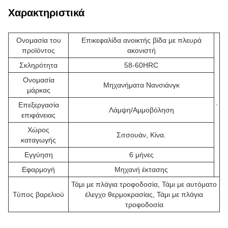
Χαρακτηριστικά
Ονομασία του
Επικεφαλίδα ανοικτής βίδα με πλευρά
προϊόντος
ακονιστή
Σκληρότητα
58-60HRC
Ονομασία
Μηχανήματα Νανσιάνγκ
μάρκας
Επεξεργασία
Λάμψη/Αμμοβόληση
επιφάνειας
Χώρος
Σιτσουάν, Κίνα.
καταγωγής
Εγγύηση
6 μήνες
Εφαρμογή
Μηχανή έκτασης
Τάμι με πλάγια τροφοδοσία, Τάμι με αυτόματο
Τύπος βαρελιού
έλεγχο θερμοκρασίας, Τάμι με πλάγια
τροφοδοσία