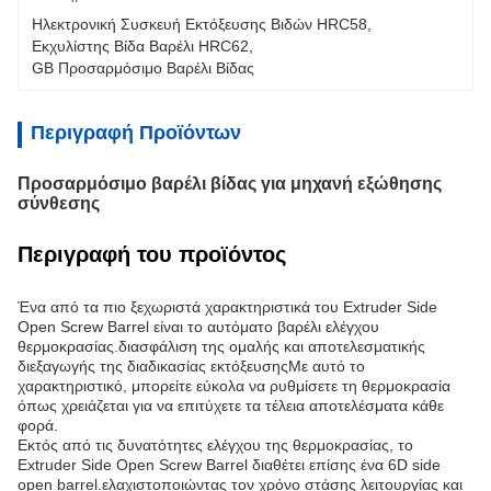
Ηλεκτρονική Συσκευή Εκτόξευσης Βιδών HRC58
, 
Εκχυλίστης Βίδα Βαρέλι HRC62
, 
GB Προσαρμόσιμο Βαρέλι Βίδας
Περιγραφή Προϊόντων
Προσαρμόσιμο βαρέλι βίδας για μηχανή εξώθησης
σύνθεσης
Περιγραφή του προϊόντος
Ένα από τα πιο ξεχωριστά χαρακτηριστικά του Extruder Side
Open Screw Barrel είναι το αυτόματο βαρέλι ελέγχου
θερμοκρασίας.διασφάλιση της ομαλής και αποτελεσματικής
διεξαγωγής της διαδικασίας εκτόξευσηςΜε αυτό το
χαρακτηριστικό, μπορείτε εύκολα να ρυθμίσετε τη θερμοκρασία
όπως χρειάζεται για να επιτύχετε τα τέλεια αποτελέσματα κάθε
φορά.
Εκτός από τις δυνατότητες ελέγχου της θερμοκρασίας, το
Extruder Side Open Screw Barrel διαθέτει επίσης ένα 6D side
open barrel.ελαχιστοποιώντας τον χρόνο στάσης λειτουργίας και