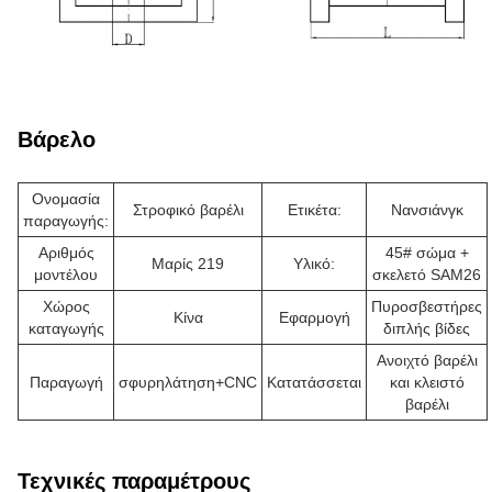
Βάρελο
Ονομασία
Στροφικό βαρέλι
Ετικέτα:
Νανσιάνγκ
παραγωγής:
Αριθμός
45# σώμα +
Μαρίς 219
Υλικό:
μοντέλου
σκελετό SAM26
Χώρος
Πυροσβεστήρες
Κίνα
Εφαρμογή
καταγωγής
διπλής βίδες
Ανοιχτό βαρέλι
Παραγωγή
σφυρηλάτηση+CNC
Κατατάσσεται
και κλειστό
βαρέλι
Τεχνικές παραμέτρους