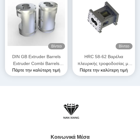
Βίντεο
Βίντεο
DIN GB Extruder Barrels
HRC 58-62 Βαρέλια
Extruder Combi Barrels
πλευρικής τροφοδοσίας με
Πάρτε την καλύτερη τιμή
Πάρτε την καλύτερη τιμή
Extrusion για την εξάτμιση με
εκχύλισμα, γυαλισμένα για τη
δίδυμες βίδες
βιομηχανία τροφίμων και
ζωοτροφών
Κοινωνικά Μέσα