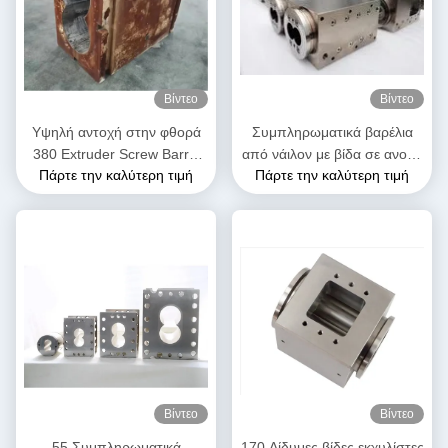
Βίντεο
Βίντεο
Υψηλή αντοχή στην φθορά
Συμπληρωματικά βαρέλια
380 Extruder Screw Barrel
από νάιλον με βίδα σε ανοχή
Πάρτε την καλύτερη τιμή
Πάρτε την καλύτερη τιμή
Combi Barrels για
0,02 mm για μηχανή
πετροχημικά
εξώθησης πλαστικών υλών
Βίντεο
Βίντεο
55 Συμπληρωματικά
170 Δίδυμες βίδες εκχυλίστες