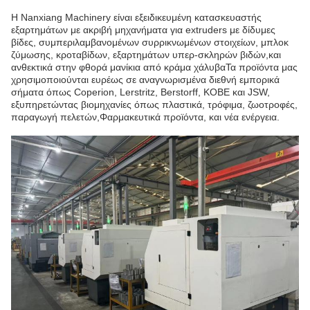
Η Nanxiang Machinery είναι εξειδικευμένη κατασκευαστής
εξαρτημάτων με ακριβή μηχανήματα για extruders με δίδυμες
βίδες, συμπεριλαμβανομένων συρρικνωμένων στοιχείων, μπλοκ
ζύμωσης, κροταβίδων, εξαρτημάτων υπερ-σκληρών βιδών,και
ανθεκτικά στην φθορά μανίκια από κράμα χάλυβαΤα προϊόντα μας
χρησιμοποιούνται ευρέως σε αναγνωρισμένα διεθνή εμπορικά
σήματα όπως Coperion, Lerstritz, Berstorff, KOBE και JSW,
εξυπηρετώντας βιομηχανίες όπως πλαστικά, τρόφιμα, ζωοτροφές,
παραγωγή πελετών,Φαρμακευτικά προϊόντα, και νέα ενέργεια.