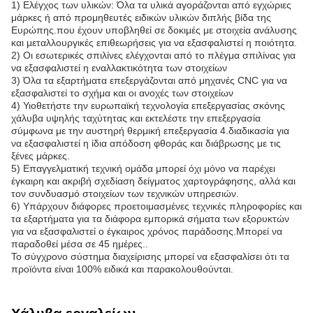
1) Ελέγχος των υλικών: Όλα τα υλικά αγοράζονται από εγχώριες
μάρκες ή από προμηθευτές ειδικών υλικών διπλής βίδα της
Ευρώπης.που έχουν υποβληθεί σε δοκιμές με στοιχεία ανάλυσης
και μεταλλουργικές επιθεωρήσεις για να εξασφαλιστεί η ποιότητα.
2) Οι εσωτερικές σπιλίνες ελέγχονται από το πλέγμα σπιλίνας για
να εξασφαλιστεί η εναλλακτικότητα των στοιχείων
3) Όλα τα εξαρτήματα επεξεργάζονται από μηχανές CNC για να
εξασφαλιστεί το σχήμα και οι ανοχές των στοιχείων
4) Υιοθετήστε την ευρωπαϊκή τεχνολογία επεξεργασίας σκόνης
χάλυβα υψηλής ταχύτητας και εκτελέστε την επεξεργασία
σύμφωνα με την αυστηρή θερμική επεξεργασία 4.διαδικασία για
να εξασφαλιστεί η ίδια απόδοση φθοράς και διάβρωσης με τις
ξένες μάρκες.
5) Επαγγελματική τεχνική ομάδα μπορεί όχι μόνο να παρέχει
έγκαιρη και ακριβή σχεδίαση δείγματος χαρτογράφησης, αλλά και
τον συνδυασμό στοιχείων των τεχνικών υπηρεσιών.
6) Υπάρχουν διάφορες προετοιμασμένες τεχνικές πληροφορίες και
τα εξαρτήματα για τα διάφορα εμπορικά σήματα των εξορυκτών
για να εξασφαλιστεί ο έγκαιρος χρόνος παράδοσης.Μπορεί να
παραδοθεί μέσα σε 45 ημέρες..
Το σύγχρονο σύστημα διαχείρισης μπορεί να εξασφαλίσει ότι τα
προϊόντα είναι 100% ειδικά και παρακολουθούνται.