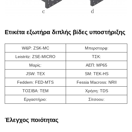
Ετικέτα εξωτήρα διπλής βίδες υποστήριξης
W&P: ZSK-MC
Μπερστορφ:
Leistritz: ZSE-MICRO
ΤΣΚ:
Μαρίς:
ΑΕΠ: MP65
JSW: TEX
SM: TEK-HS
Feddem: FED-MTS
Fessia Macross: NRII
ΤΟΣΙΒΑ: ΤΕΜ
Χρήση: TDS
Εργαστήριο:
Σίτσοου:
Έλεγχος ποιότητας