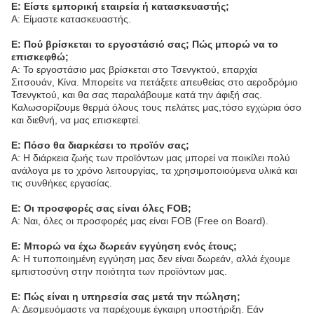
Ε: Είστε εμπορική εταιρεία ή κατασκευαστής;
Α: Είμαστε κατασκευαστής.
Ε: Πού βρίσκεται το εργοστάσιό σας; Πώς μπορώ να το
επισκεφθώ;
Α: Το εργοστάσιο μας βρίσκεται στο Τσενγκτού, επαρχία
Σιτσουάν, Κίνα. Μπορείτε να πετάξετε απευθείας στο αεροδρόμιο
Τσενγκτού, και θα σας παραλάβουμε κατά την άφιξή σας.
Καλωσορίζουμε θερμά όλους τους πελάτες μας,τόσο εγχώρια όσο
και διεθνή, να μας επισκεφτεί.
Ε: Πόσο θα διαρκέσει το προϊόν σας;
Α: Η διάρκεια ζωής των προϊόντων μας μπορεί να ποικίλει πολύ
ανάλογα με το χρόνο λειτουργίας, τα χρησιμοποιούμενα υλικά και
τις συνθήκες εργασίας.
Ε: Οι προσφορές σας είναι όλες FOB;
Α: Ναι, όλες οι προσφορές μας είναι FOB (Free on Board).
Ε: Μπορώ να έχω δωρεάν εγγύηση ενός έτους;
Α: Η τυποποιημένη εγγύηση μας δεν είναι δωρεάν, αλλά έχουμε
εμπιστοσύνη στην ποιότητα των προϊόντων μας.
Ε: Πώς είναι η υπηρεσία σας μετά την πώληση;
Α: Δεσμευόμαστε να παρέχουμε έγκαιρη υποστήριξη. Εάν