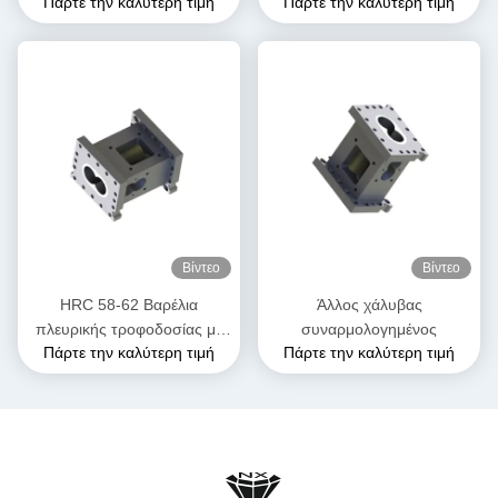
Πάρτε την καλύτερη τιμή
Πάρτε την καλύτερη τιμή
συνδυασμός βαρέλι βίδα
Extrusion για την εξάτμιση με
τμήματα για προϊόντα PPE
δίδυμες βίδες
Βίντεο
Βίντεο
HRC 58-62 Βαρέλια
Άλλος χάλυβας
πλευρικής τροφοδοσίας με
συναρμολογημένος
Πάρτε την καλύτερη τιμή
Πάρτε την καλύτερη τιμή
εκχύλισμα, γυαλισμένα για τη
βιομηχανία τροφίμων και
ζωοτροφών