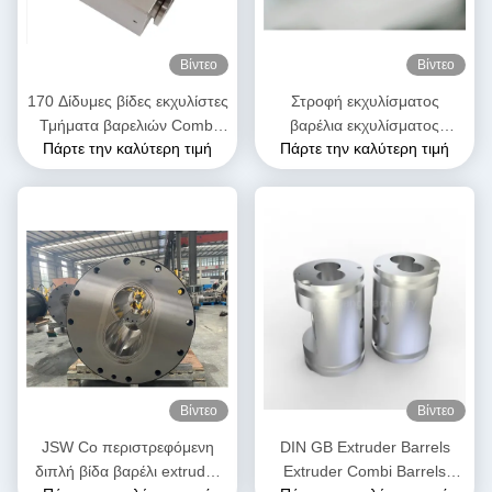
Βίντεο
Βίντεο
170 Δίδυμες βίδες εκχυλίστες
Στροφή εκχυλίσματος
Τμήματα βαρελιών Combi
βαρέλια εκχυλίσματος
Πάρτε την καλύτερη τιμή
Πάρτε την καλύτερη τιμή
Ni60 Nickel Base Alloy
κυλίνδρος μονάδα διάμετρος
Υψηλή αντοχή
50 mm έως 300 mm μήκος
3500 mm
Βίντεο
Βίντεο
JSW Co περιστρεφόμενη
DIN GB Extruder Barrels
διπλή βίδα βαρέλι extruder
Extruder Combi Barrels