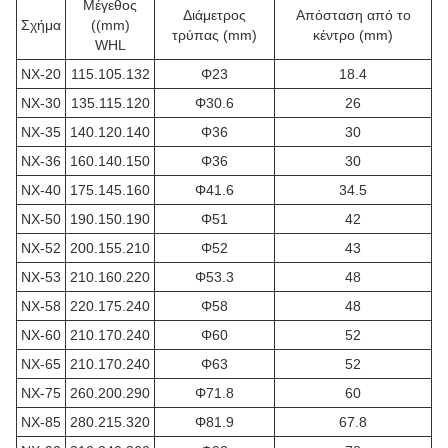
Μέγεθος
Διάμετρος
Απόσταση από το
Σχήμα
((mm)
τρύπας (mm)
κέντρο (mm)
WHL
NX-20
115.105.132
Φ23
18.4
NX-30
135.115.120
Φ30.6
26
NX-35
140.120.140
Φ36
30
NX-36
160.140.150
Φ36
30
NX-40
175.145.160
Φ41.6
34.5
NX-50
190.150.190
Φ51
42
NX-52
200.155.210
Φ52
43
NX-53
210.160.220
Φ53.3
48
NX-58
220.175.240
Φ58
48
NX-60
210.170.240
Φ60
52
NX-65
210.170.240
Φ63
52
NX-75
260.200.290
Φ71.8
60
NX-85
280.215.320
Φ81.9
67.8