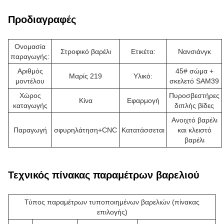
Προδιαγραφές
Ονομασία
Στροφικό βαρέλι
Ετικέτα:
Νανσιάνγκ
παραγωγής:
Αριθμός
45# σώμα +
Μαρίς 219
Υλικό:
μοντέλου
σκελετό SAM39
Χώρος
Πυροσβεστήρες
Κίνα
Εφαρμογή
καταγωγής
διπλής βίδες
Ανοιχτό βαρέλι
Παραγωγή
σφυρηλάτηση+CNC
Κατατάσσεται
και κλειστό
βαρέλι
Τεχνικός πίνακας παραμέτρων βαρελιού
Τύπος παραμέτρων τυποποιημένων βαρελιών (πίνακας
επιλογής)