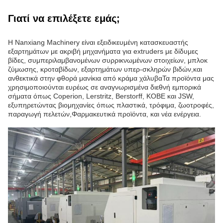
Γιατί να επιλέξετε εμάς;
Η Nanxiang Machinery είναι εξειδικευμένη κατασκευαστής
εξαρτημάτων με ακριβή μηχανήματα για extruders με δίδυμες
βίδες, συμπεριλαμβανομένων συρρικνωμένων στοιχείων, μπλοκ
ζύμωσης, κροταβίδων, εξαρτημάτων υπερ-σκληρών βιδών,και
ανθεκτικά στην φθορά μανίκια από κράμα χάλυβαΤα προϊόντα μας
χρησιμοποιούνται ευρέως σε αναγνωρισμένα διεθνή εμπορικά
σήματα όπως Coperion, Lerstritz, Berstorff, KOBE και JSW,
εξυπηρετώντας βιομηχανίες όπως πλαστικά, τρόφιμα, ζωοτροφές,
παραγωγή πελετών,Φαρμακευτικά προϊόντα, και νέα ενέργεια.