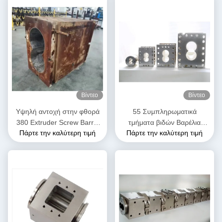
Βίντεο
Βίντεο
Υψηλή αντοχή στην φθορά
55 Συμπληρωματικά
380 Extruder Screw Barrel
τμήματα βιδών Βαρέλια
Πάρτε την καλύτερη τιμή
Πάρτε την καλύτερη τιμή
Combi Barrels για
εκχυλίσματος Υψηλή αντοχή
πετροχημικά
σε αποσβέσεις Σταθερό για
τη βιομηχανία τροφίμων