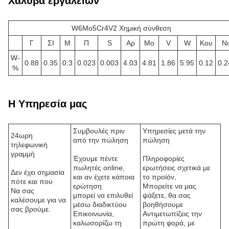
Χάλυβα εργαλείων
W6Mo5Cr4V2 Χημική σύνθεση
Γ
ΣΙ
Μ
Π
S
Αρ
Μo
V
W
Κου
Νι
W-
0.88
0.35
0.3
0.023
0.003
4.03
4.81
1.86
5.95
0.12
0.2
%
Η Υπηρεσία μας
Συμβουλές πριν
Υπηρεσίες μετά την
24ωρη
από την πώληση
πώληση
τηλεφωνική
γραμμή
Έχουμε πέντε
Πληροφορίες
πωλητές online,
ερωτήσεις σχετικά με
Δεν έχει σημασία
και αν έχετε κάποια
το προϊόν,
πότε και που
ερώτηση
Μπορείτε να μας
Να σας
μπορεί να επιλυθεί
ψάξετε, θα σας
καλέσουμε για να
μέσω διαδικτύου
βοηθήσουμε
σας βρούμε.
Επικοινωνία,
Αντιμετωπίζεις την
καλωσορίζω τη
πρώτη φορά, με