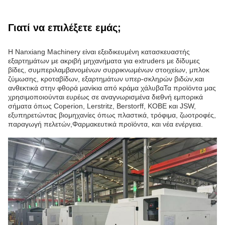
Γιατί να επιλέξετε εμάς;
Η Nanxiang Machinery είναι εξειδικευμένη κατασκευαστής
εξαρτημάτων με ακριβή μηχανήματα για extruders με δίδυμες
βίδες, συμπεριλαμβανομένων συρρικνωμένων στοιχείων, μπλοκ
ζύμωσης, κροταβίδων, εξαρτημάτων υπερ-σκληρών βιδών,και
ανθεκτικά στην φθορά μανίκια από κράμα χάλυβαΤα προϊόντα μας
χρησιμοποιούνται ευρέως σε αναγνωρισμένα διεθνή εμπορικά
σήματα όπως Coperion, Lerstritz, Berstorff, KOBE και JSW,
εξυπηρετώντας βιομηχανίες όπως πλαστικά, τρόφιμα, ζωοτροφές,
παραγωγή πελετών,Φαρμακευτικά προϊόντα, και νέα ενέργεια.