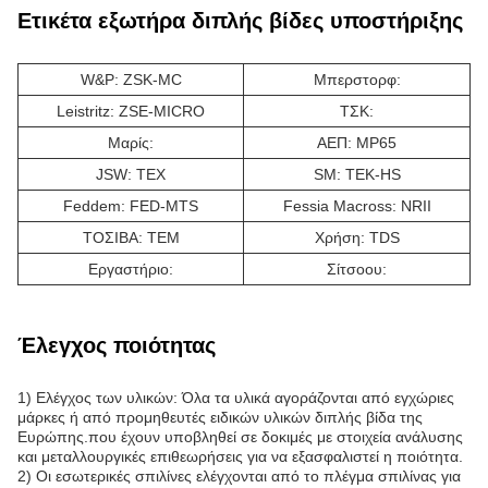
Ετικέτα εξωτήρα διπλής βίδες υποστήριξης
W&P: ZSK-MC
Μπερστορφ:
Leistritz: ZSE-MICRO
ΤΣΚ:
Μαρίς:
ΑΕΠ: MP65
JSW: TEX
SM: TEK-HS
Feddem: FED-MTS
Fessia Macross: NRII
ΤΟΣΙΒΑ: ΤΕΜ
Χρήση: TDS
Εργαστήριο:
Σίτσοου:
Έλεγχος ποιότητας
1) Ελέγχος των υλικών: Όλα τα υλικά αγοράζονται από εγχώριες
μάρκες ή από προμηθευτές ειδικών υλικών διπλής βίδα της
Ευρώπης.που έχουν υποβληθεί σε δοκιμές με στοιχεία ανάλυσης
και μεταλλουργικές επιθεωρήσεις για να εξασφαλιστεί η ποιότητα.
2) Οι εσωτερικές σπιλίνες ελέγχονται από το πλέγμα σπιλίνας για