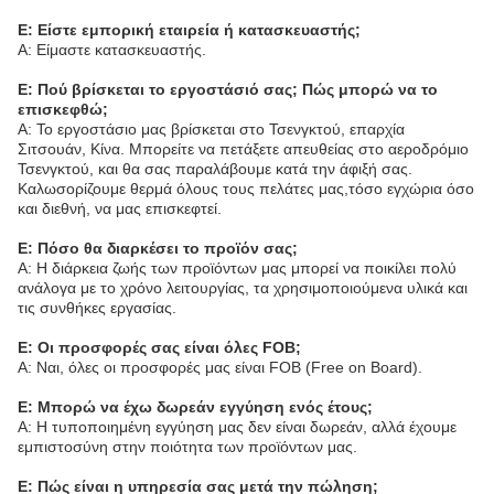
Ε: Είστε εμπορική εταιρεία ή κατασκευαστής;
Α: Είμαστε κατασκευαστής.
Ε: Πού βρίσκεται το εργοστάσιό σας; Πώς μπορώ να το
επισκεφθώ;
Α: Το εργοστάσιο μας βρίσκεται στο Τσενγκτού, επαρχία
Σιτσουάν, Κίνα. Μπορείτε να πετάξετε απευθείας στο αεροδρόμιο
Τσενγκτού, και θα σας παραλάβουμε κατά την άφιξή σας.
Καλωσορίζουμε θερμά όλους τους πελάτες μας,τόσο εγχώρια όσο
και διεθνή, να μας επισκεφτεί.
Ε: Πόσο θα διαρκέσει το προϊόν σας;
Α: Η διάρκεια ζωής των προϊόντων μας μπορεί να ποικίλει πολύ
ανάλογα με το χρόνο λειτουργίας, τα χρησιμοποιούμενα υλικά και
τις συνθήκες εργασίας.
Ε: Οι προσφορές σας είναι όλες FOB;
Α: Ναι, όλες οι προσφορές μας είναι FOB (Free on Board).
Ε: Μπορώ να έχω δωρεάν εγγύηση ενός έτους;
Α: Η τυποποιημένη εγγύηση μας δεν είναι δωρεάν, αλλά έχουμε
εμπιστοσύνη στην ποιότητα των προϊόντων μας.
Ε: Πώς είναι η υπηρεσία σας μετά την πώληση;