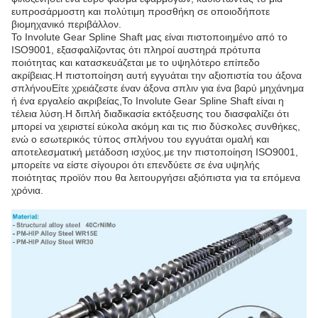
ευπροσάρμοστη και πολύτιμη προσθήκη σε οποιοδήποτε
βιομηχανικό περιβάλλον.
Το Involute Gear Spline Shaft μας είναι πιστοποιημένο από το
ISO9001, εξασφαλίζοντας ότι πληροί αυστηρά πρότυπα
ποιότητας και κατασκευάζεται με το υψηλότερο επίπεδο
ακρίβειας.Η πιστοποίηση αυτή εγγυάται την αξιοπιστία του άξονα
σπλήνουΕίτε χρειάζεστε έναν άξονα σπλιν για ένα βαρύ μηχάνημα
ή ένα εργαλείο ακριβείας,Το Involute Gear Spline Shaft είναι η
τέλεια λύση.Η διπλή διαδικασία εκτόξευσης του διασφαλίζει ότι
μπορεί να χειριστεί εύκολα ακόμη και τις πιο δύσκολες συνθήκες,
ενώ ο εσωτερικός τύπος σπλήνου του εγγυάται ομαλή και
αποτελεσματική μετάδοση ισχύος.με την πιστοποίηση ISO9001,
μπορείτε να είστε σίγουροι ότι επενδύετε σε ένα υψηλής
ποιότητας προϊόν που θα λειτουργήσει αξιόπιστα για τα επόμενα
χρόνια.