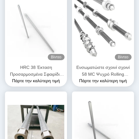
Βίντεο
Βίντεο
HRC 38 Έκταση
Ενσωματώστε σχοινί σχοινί
Προσαρμοσμένα Σφαιρίδια
58 MC Ψυχρό Rolling
Πάρτε την καλύτερη τιμή
Πάρτε την καλύτερη τιμή
Σφαιρίδια υψηλής ροπής
Σπονδυλική σχοινί
Εμπλοκή Σφαιρίδας για
ανταλλακτικά για δίδυμο βίδα
εργοστάσια τροφίμων
extruder