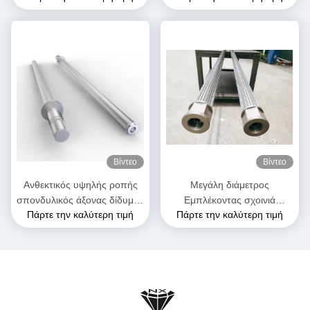
εξαρτήματα εκχυλίσματος
μοντέλο 125 για
βίδα άξονες για PE PP
πετροχημικούς σκοπούς
εργοστάσιο
Βίντεο
Βίντεο
Ανθεκτικός υψηλής ροπής
Μεγάλη διάμετρος
σπονδυλικός άξονας δίδυμος
Εμπλέκοντας σχοινιά
Πάρτε την καλύτερη τιμή
Πάρτε την καλύτερη τιμή
βίδα εκχυλίστης άξονας
σχοινιάς Δίδυμο βίδα
ενσωματώστε σπείρα
Extruder σχοινί για
συνδυασμός
πετροχημικά