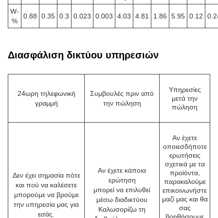
W-
0.88
0.35
0.3
0.023
0.003
4.03
4.81
1.86
5.95
0.12
0.2
%
Διασφάλιση δικτύου υπηρεσιών
Υπηρεσίες
24ωρη τηλεφωνική
Συμβουλές πριν από
μετά την
γραμμή
την πώληση
πώληση
Αν έχετε
οποιεσδήποτε
ερωτήσεις
σχετικά με τα
Αν έχετε κάποια
προϊόντα,
Δεν έχει σημασία πότε
ερώτηση
παρακαλούμε
και πού να καλέσετε
μπορεί να επιλυθεί
επικοινωνήστε
μπορούμε να βρούμε
μαζί μας και θα
μέσω διαδικτύου
την υπηρεσία μας για
σας
Καλωσορίζω τη
εσάς.
βοηθήσουμε