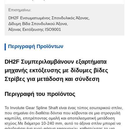
Επισημαίνω:
DH2F Ενσωματωμένος Σπονδυλικός Άξονας
, 
Δίδυμη Βίδα Σπονδυλικού Άξονα
, 
Άξονας Εκτόξευσης ISO9001
Περιγραφή Προϊόντων
DH2F Συμπεριλαμβάνουν εξαρτήματα
μηχανής εκτόξευσης με δίδυμες βίδες
Στρίβες για μετάδοση και σύνδεση
Περιγραφή του προϊόντος
Το Involute Gear Spline Shaft είναι ένας τύπος εσωτερικού σπλιν,
που σημαίνει ότι διαθέτει δόντια που κόβονται σε μια στρογγυλή
καμπύλη, επιτρέποντας ομαλή και αποτελεσματική μετάδοση
ισχύος.Με διάμετρο 10-240 mm, αυτό το άξονα σπλιν μπορεί να
φιλοξενήσει ένα ευρύ φάσμα εφαρμογών, καθιστώντας το μια