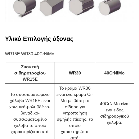
Υλικό Επιλογής άξονας
WR15E WR30 40CrNiMo
Συσκευή
σιδηροτροχίου
WR30
40CrNiMo
WR15E
Το κράμα WR30
Το συσσωματωμένο
είναι ένα κράμα Cr-
χάλυβα WR15E είναι
Mo με βάση το
40CrNiMo είναι
χρωμικό-μολυβδένιο-
σίδηρο για
ένα είδος
βαναδικό-
νιτροποίηση
σιδηρουργικού
συσσωματωμένο
υψηλής πίεσης, το
χάλυβα.
χάλυβα το οποίο
οποίο
χαρακτηρίζεται από:
χαρακτηρίζεται
από: