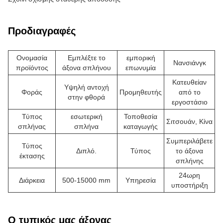
Προδιαγραφές
Ονομασία
Εμπλέξτε το
εμπορική
Νανσιάνγκ
προϊόντος
άξονα σπλήνου
επωνυμία
Κατευθείαν
Υψηλή αντοχή
Φοράς
Προμηθευτής
από το
στην φθορά
εργοστάσιο
Τύπος
εσωτερική
Τοποθεσία
Σιτσουάν, Κίνα
σπλήνας
σπλήνα
καταγωγής
Συμπεριλάβετε
Τύπος
Διπλό.
Τύπος
το άξονα
έκτασης
σπλήνης
24ωρη
Διάρκεια
500-15000 mm
Υπηρεσία
υποστήριξη
Ο τυπικός μας άξονας