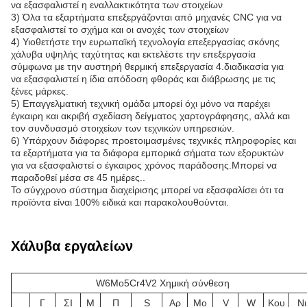
να εξασφαλιστεί η εναλλακτικότητα των στοιχείων
3) Όλα τα εξαρτήματα επεξεργάζονται από μηχανές CNC για να
εξασφαλιστεί το σχήμα και οι ανοχές των στοιχείων
4) Υιοθετήστε την ευρωπαϊκή τεχνολογία επεξεργασίας σκόνης
χάλυβα υψηλής ταχύτητας και εκτελέστε την επεξεργασία
σύμφωνα με την αυστηρή θερμική επεξεργασία 4.διαδικασία για
να εξασφαλιστεί η ίδια απόδοση φθοράς και διάβρωσης με τις
ξένες μάρκες.
5) Επαγγελματική τεχνική ομάδα μπορεί όχι μόνο να παρέχει
έγκαιρη και ακριβή σχεδίαση δείγματος χαρτογράφησης, αλλά και
τον συνδυασμό στοιχείων των τεχνικών υπηρεσιών.
6) Υπάρχουν διάφορες προετοιμασμένες τεχνικές πληροφορίες και
τα εξαρτήματα για τα διάφορα εμπορικά σήματα των εξορυκτών
για να εξασφαλιστεί ο έγκαιρος χρόνος παράδοσης.Μπορεί να
παραδοθεί μέσα σε 45 ημέρες..
Το σύγχρονο σύστημα διαχείρισης μπορεί να εξασφαλίσει ότι τα
προϊόντα είναι 100% ειδικά και παρακολουθούνται.
Χάλυβα εργαλείων
W6Mo5Cr4V2 Χημική σύνθεση
Γ
ΣΙ
Μ
Π
S
Αρ
Μo
V
W
Κου
Νι