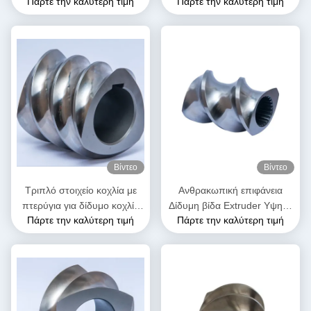
Πάρτε την καλύτερη τιμή
Πάρτε την καλύτερη τιμή
εξοπλισμός SK στοιχεία
στοιχεία για πλαστικό
βίδας για τη βιομηχανία
extruder
πλαστικών
Βίντεο
Βίντεο
Τριπλό στοιχείο κοχλία με
Ανθρακωπική επιφάνεια
πτερύγια για δίδυμο κοχλία
Δίδυμη βίδα Extruder Υψηλή
Πάρτε την καλύτερη τιμή
Πάρτε την καλύτερη τιμή
εξώθησης | Ανταλλακτικό
σκληρότητα Διπλή πτήση
OEM για μηχανή εξώθησης
μεταφοράς βίδα στοιχείο
τροφίμων και σνακ