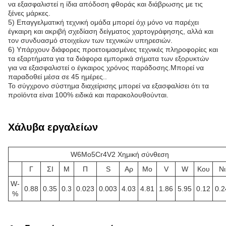
να εξασφαλιστεί η ίδια απόδοση φθοράς και διάβρωσης με τις
ξένες μάρκες.
5) Επαγγελματική τεχνική ομάδα μπορεί όχι μόνο να παρέχει
έγκαιρη και ακριβή σχεδίαση δείγματος χαρτογράφησης, αλλά και
τον συνδυασμό στοιχείων των τεχνικών υπηρεσιών.
6) Υπάρχουν διάφορες προετοιμασμένες τεχνικές πληροφορίες και
τα εξαρτήματα για τα διάφορα εμπορικά σήματα των εξορυκτών
για να εξασφαλιστεί ο έγκαιρος χρόνος παράδοσης.Μπορεί να
παραδοθεί μέσα σε 45 ημέρες..
Το σύγχρονο σύστημα διαχείρισης μπορεί να εξασφαλίσει ότι τα
προϊόντα είναι 100% ειδικά και παρακολουθούνται.
Χάλυβα εργαλείων
W6Mo5Cr4V2 Χημική σύνθεση
Γ
ΣΙ
Μ
Π
S
Αρ
Μo
V
W
Κου
Νι
W-
0.88
0.35
0.3
0.023
0.003
4.03
4.81
1.86
5.95
0.12
0.2
%