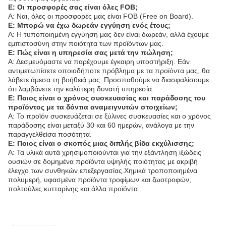
Ε: Οι προσφορές σας είναι όλες FOB;
Α: Ναι, όλες οι προσφορές μας είναι FOB (Free on Board).
Ε: Μπορώ να έχω δωρεάν εγγύηση ενός έτους;
Α: Η τυποποιημένη εγγύηση μας δεν είναι δωρεάν, αλλά έχουμε
εμπιστοσύνη στην ποιότητα των προϊόντων μας.
Ε: Πώς είναι η υπηρεσία σας μετά την πώληση;
Α: Δεσμευόμαστε να παρέχουμε έγκαιρη υποστήριξη. Εάν
αντιμετωπίσετε οποιοδήποτε πρόβλημα με τα προϊόντα μας, θα
λάβετε άμεσα τη βοήθειά μας. Προσπαθούμε να διασφαλίσουμε
ότι λαμβάνετε την καλύτερη δυνατή υπηρεσία.
Ε: Ποιος είναι ο χρόνος συσκευασίας και παράδοσης του
προϊόντος με τα δόντια αναμειγνυτών στοιχείων;
Α: Το προϊόν συσκευάζεται σε ξύλινες συσκευασίες και ο χρόνος
παράδοσης είναι μεταξύ 30 και 60 ημερών, ανάλογα με την
παραγγελθείσα ποσότητα.
Ε: Ποιος είναι ο σκοπός μιας διπλής βίδα εκχύλισσης;
Α: Τα υλικά αυτά χρησιμοποιούνται για την εξάντληση ιξώδεις
ουσιών σε δομημένα προϊόντα υψηλής ποιότητας με ακριβή
έλεγχο των συνθηκών επεξεργασίας.Χημικά τροποποιημένα
πολυμερή, υφασμένα προϊόντα τροφίμων και ζωοτροφών,
πολτούλες κυτταρίνης και άλλα προϊόντα.