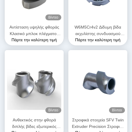
Βίντεο
Αντίσταση υψηλής φθοράς
W6M5Cr4v2 Δίδυμη βίδα
Κλασικό μπλοκ πλέγματος
εκχυλίστης συνδυασμού
Πάρτε την καλύτερη τιμή
Πάρτε την καλύτερη τιμή
σφαιρίδας για διπλή βίδα
βίδας για εργοστάσιο
εξωτερικά μηχανήματα
τροφίμων
Βίντεο
Βίντεο
Ανθεκτικός στην φθορά
Στροφικά στοιχεία SFV Twin
διπλής βίδες εξωτερικός
Extruder Precision Στροφικά