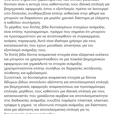
δοντιών είναι η αντοχή τους.καθιστώντας τους ιδανική επιλογή για
βιομηχανικές εφαρμογές όπου ο εξοπλισμός πρέπει να λειτουργεί
υπό δύσκολες συνθήκεςΕίναι επίσης ανθεκτικά στην φθορά και
μπορούν να διαρκέσουν για μεγάλο χρονικό διάστημα με ελάχιστη
ή καθόλου συντήρηση.
Το μέγεθος των διπλής βίδα δοντιασμένων στοιχείων ανάμειξης
είναι επίσης προσαρμόσιμο, πράγμα που σημαίνει ότι μπορούν
να προσαρμοστούν για να ανταποκριθούν σε συγκεκριμένες
ανάγκες παραγωγής.Αυτό είναι ιδιαίτερα χρήσιμο για τους
κατασκευαστές που έχουν μοναδικές απαιτήσεις για τον
εξοπλισμό ανάμειξης τους.
Τα διπλή βίδα δόντια αναμεικτικά στοιχεία είναι εξαιρετικά ευέλικτα
και μπορούν να χρησιμοποιηθούν σε μια ποικιλία βιομηχανικών
εφαρμογών.και χημικάΑυτά τα στοιχεία ανάμειξης
χρησιμοποιούνται επίσης συνήθως σε διεργασίες εκτόξευσης,
σύνθεσης και εμβολιασμού.
Συνοπτικά, τα δοντιασμένα αναμεικτικά στοιχεία με δόντια
δίδυμων βιδών αποτελούν αξιόπιστη και αποτελεσματική επιλογή
για βιομηχανικές εφαρμογές αναμειγνύσεως.και προσαρμόσιμες
επιλογές μεγέθους τους καθιστούν μια ιδανική επιλογή για τους
κατασκευαστές που χρειάζονται ακρίβεια και αποτελεσματικότητα
στις διαδικασίες ανάμειξης τουςΕίτε παράγετε πλαστικά, ελαστικό,
τρόφιμα ή χημικά, τα οδοντωτά στοιχεία ανάμειξης για διάσπαση
είναι μια αξιόπιστη και αποτελεσματική επιλογή για τις