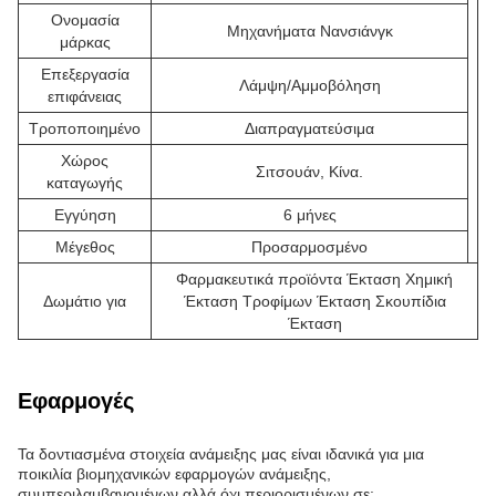
Ονομασία
Μηχανήματα Νανσιάνγκ
μάρκας
Επεξεργασία
Λάμψη/Αμμοβόληση
επιφάνειας
Τροποποιημένο
Διαπραγματεύσιμα
Χώρος
Σιτσουάν, Κίνα.
καταγωγής
Εγγύηση
6 μήνες
Μέγεθος
Προσαρμοσμένο
Φαρμακευτικά προϊόντα Έκταση Χημική
Δωμάτιο για
Έκταση Τροφίμων Έκταση Σκουπίδια
Έκταση
Εφαρμογές
Τα δοντιασμένα στοιχεία ανάμειξης μας είναι ιδανικά για μια
ποικιλία βιομηχανικών εφαρμογών ανάμειξης,
συμπεριλαμβανομένων αλλά όχι περιορισμένων σε: