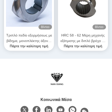
Βίντεο
Βίντεο
Τριπλό πεδίο εξορμήσεως με
HRC 58 - 62 Μέρη μηχανής
βίδημα, μονοπλέκτης άξονας
εξάτμισης με διπλό βρόχο με
Πάρτε την καλύτερη τιμή
Πάρτε την καλύτερη τιμή
για την ανασύνθεση
στοιχεία εξάτμισης για
πλαστικών καουτσούκ
υψηλές θερμοκρασίες
Κοινωνικά Μέσα