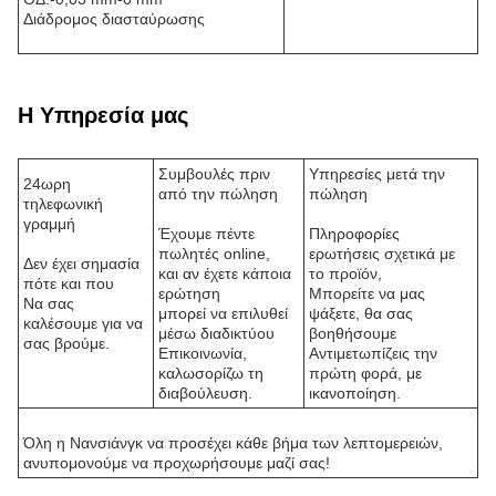
Διάδρομος διασταύρωσης
Η Υπηρεσία μας
Συμβουλές πριν
Υπηρεσίες μετά την
24ωρη
από την πώληση
πώληση
τηλεφωνική
γραμμή
Έχουμε πέντε
Πληροφορίες
πωλητές online,
ερωτήσεις σχετικά με
Δεν έχει σημασία
και αν έχετε κάποια
το προϊόν,
πότε και που
ερώτηση
Μπορείτε να μας
Να σας
μπορεί να επιλυθεί
ψάξετε, θα σας
καλέσουμε για να
μέσω διαδικτύου
βοηθήσουμε
σας βρούμε.
Επικοινωνία,
Αντιμετωπίζεις την
καλωσορίζω τη
πρώτη φορά, με
διαβούλευση.
ικανοποίηση.
Όλη η Νανσιάνγκ να προσέχει κάθε βήμα των λεπτομερειών,
ανυπομονούμε να προχωρήσουμε μαζί σας!