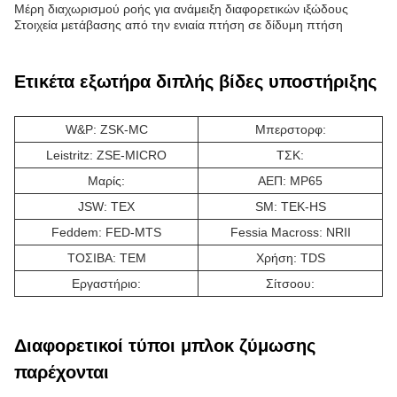
Μέρη διαχωρισμού ροής για ανάμειξη διαφορετικών ιξώδους
Στοιχεία μετάβασης από την ενιαία πτήση σε δίδυμη πτήση
Ετικέτα εξωτήρα διπλής βίδες υποστήριξης
W&P: ZSK-MC
Μπερστορφ:
Leistritz: ZSE-MICRO
ΤΣΚ:
Μαρίς:
ΑΕΠ: MP65
JSW: TEX
SM: TEK-HS
Feddem: FED-MTS
Fessia Macross: NRII
ΤΟΣΙΒΑ: ΤΕΜ
Χρήση: TDS
Εργαστήριο:
Σίτσοου:
Διαφορετικοί τύποι μπλοκ ζύμωσης
παρέχονται