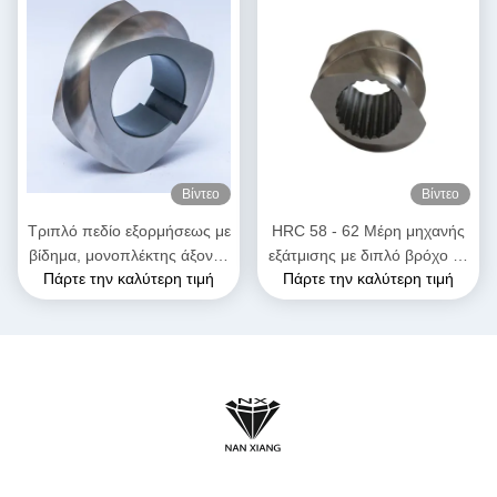
Βίντεο
Βίντεο
Τριπλό πεδίο εξορμήσεως με
HRC 58 - 62 Μέρη μηχανής
βίδημα, μονοπλέκτης άξονας
εξάτμισης με διπλό βρόχο με
Πάρτε την καλύτερη τιμή
Πάρτε την καλύτερη τιμή
για την ανασύνθεση
στοιχεία εξάτμισης για
πλαστικών καουτσούκ
υψηλές θερμοκρασίες