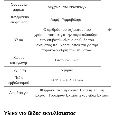
Ονομασία
Μηχανήματα Νανσιάνγκ
μάρκας
Επεξεργασία
Λάμψη/Αμμοβόληση
επιφάνειας
Ο αριθμός του οχήματος που
χρησιμοποιείται για την παρακολούθηση
Υλικά
των επιβατών είναι ο αριθμός του
οχήματος που χρησιμοποιείται για την
παρακολούθηση των επιβατών.
Χώρος
Σιτσουάν, Κίνα.
καταγωγής
Εγγύηση
6 μήνες
Πεδίο
Φ 15,6 - Φ 430 mm
εμβολιασμού
Φαρμακευτικά προϊόντα Έκταση Χημική
Δωμάτιο για
Έκταση Τροφίμων Έκταση Σκουπίδια Έκταση
Υλικά για βίδες εκχυλίσματος