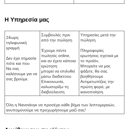
Η Υπηρεσία μας
Συμβουλές πριν
Υπηρεσίες μετά την
24ωρη
από την πώληση
πώληση
τηλεφωνική
γραμμή
Έχουμε πέντε
Πληροφορίες
πωλητές online,
ερωτήσεις σχετικά με
Δεν έχει σημασία
και αν έχετε κάποια
το προϊόν,
πότε και που
ερώτηση
Μπορείτε να μας
Να σας
μπορεί να επιλυθεί
ψάξετε, θα σας
καλέσουμε για να
μέσω διαδικτύου
βοηθήσουμε
σας βρούμε.
Επικοινωνία,
Αντιμετωπίζεις την
καλωσορίζω τη
πρώτη φορά, με
διαβούλευση.
ικανοποίηση.
Όλη η Νανσιάνγκ να προσέχει κάθε βήμα των λεπτομερειών,
ανυπομονούμε να προχωρήσουμε μαζί σας!