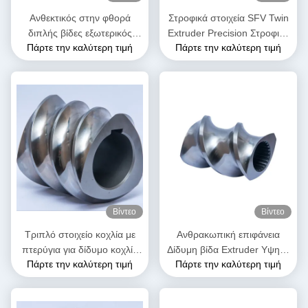
Ανθεκτικός στην φθορά
Στροφικά στοιχεία SFV Twin
διπλής βίδες εξωτερικός
Extruder Precision Στροφικά
Πάρτε την καλύτερη τιμή
Πάρτε την καλύτερη τιμή
εξοπλισμός SK στοιχεία
στοιχεία για πλαστικό
βίδας για τη βιομηχανία
extruder
πλαστικών
Βίντεο
Βίντεο
Τριπλό στοιχείο κοχλία με
Ανθρακωπική επιφάνεια
πτερύγια για δίδυμο κοχλία
Δίδυμη βίδα Extruder Υψηλή
Πάρτε την καλύτερη τιμή
Πάρτε την καλύτερη τιμή
εξώθησης | Ανταλλακτικό
σκληρότητα Διπλή πτήση
OEM για μηχανή εξώθησης
μεταφοράς βίδα στοιχείο
τροφίμων και σνακ