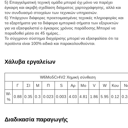
5) Επαγγελματική τεχνική ομάδα μπορεί όχι μόνο να παρέχει
έγκαιρη και ακριβή σχεδίαση δείγματος χαρτογράφησης, αλλά και
τον συνδυασμό στοιχείων των τεχνικών υπηρεσιών.
6) Υπάρχουν διάφορες προετοιμασμένες τεχνικές πληροφορίες και
τα εξαρτήματα για τα διάφορα εμπορικά σήματα των εξορυκτών
για να εξασφαλιστεί ο έγκαιρος χρόνος παράδοσης.Μπορεί να
παραδοθεί μέσα σε 45 ημέρες..
Το σύγχρονο σύστημα διαχείρισης μπορεί να εξασφαλίσει ότι τα
προϊόντα είναι 100% ειδικά και παρακολουθούνται.
Χάλυβα εργαλείων
W6Mo5Cr4V2 Χημική σύνθεση
Γ
ΣΙ
Μ
Π
S
Αρ
Μo
V
W
Κου
Νι
W-
0.88
0.35
0.3
0.023
0.003
4.03
4.81
1.86
5.95
0.12
0.2
%
Διαδικασία παραγωγής