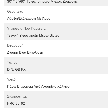
30°/45°/60° Τυποποιημένο Μπλοκ Ζύμωσης
Θεραπεία:
Λάμψη/εξάπλωση Με Άμμο
Υπηρεσία Που Παρέχεται:
Τεχνική Υποστήριξη Μέσω Βίντεο
Εφαρμογή:
Δίδυμη Βίδα Εκχυλίστη
Τύπος:
DIN, GB Κλπ.
Υλικό:
Πάνω Επιφάνεια Από Αλουμίνιο Χάλκινο
Σκληρότητα:
HRC 58-62