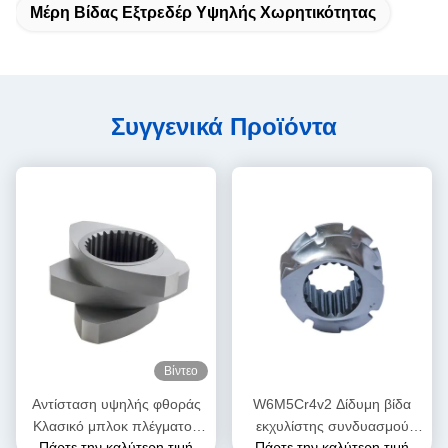
Μέρη Βίδας Εξτρεδέρ Υψηλής Χωρητικότητας
Συγγενικά Προϊόντα
Βίντεο
Αντίσταση υψηλής φθοράς
W6M5Cr4v2 Δίδυμη βίδα
Κλασικό μπλοκ πλέγματος
εκχυλίστης συνδυασμού
Πάρτε την καλύτερη τιμή
Πάρτε την καλύτερη τιμή