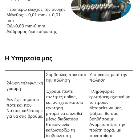
Περαιτέρω έλεγχος της ανοχής
Μέγεθος: - 0,01 mm- + 0,01
mm
ΟΔ:-0,03 mm-0 mm
Διάδρομος διασταύρωσης
Η Υπηρεσία μας
Συμβουλές πριν από
Υπηρεσίες μετά την
την πώληση
πώληση
24ωρη τηλεφωνική
γραμμή
Έχουμε πέντε
Πληροφορίες
πωλητές online,
ερωτήσεις σχετικά με
Δεν έχει σημασία
και αν έχετε κάποια
το προϊόν,
πότε και που
ερώτηση
Μπορείτε να μας
Να σας καλέσουμε
μπορεί να επιλυθεί
ψάξετε, θα σας
για να σας βρούμε.
μέσω διαδικτύου
βοηθήσουμε
Επικοινωνία,
Αντιμετωπίζεις την
καλωσορίζω τη
πρώτη φορά, με
διαβούλευση.
ικανοποίηση.