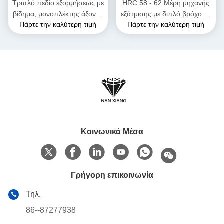
Τριπλό πεδίο εξορμήσεως με
HRC 58 - 62 Μέρη μηχανής
βίδημα, μονοπλέκτης άξονας
εξάτμισης με διπλό βρόχο με
Πάρτε την καλύτερη τιμή
Πάρτε την καλύτερη τιμή
για την ανασύνθεση
στοιχεία εξάτμισης για
πλαστικών καουτσούκ
υψηλές θερμοκρασίες
Κοινωνικά Μέσα
Γρήγορη επικοινωνία
Τηλ.
86--87277938