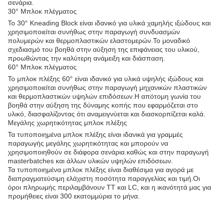
σενάρια.
30° Μπλοκ πλέγματος
Το 30° Kneading Block είναι ιδανικό για υλικά χαμηλής ιξώδους και
χρησιμοποιείται συνήθως στην παραγωγή συνδυασμών
πολυμερών και θερμοπλαστικών ελαστομερών.Το μοναδικό
σχεδιασμό του βοηθά στην αύξηση της επιφάνειας του υλικού,
προωθώντας την καλύτερη ανάμειξη και διάσπαση.
60° Μπλοκ πλέγματος
Το μπλοκ πλέξης 60° είναι ιδανικό για υλικά υψηλής ιξώδους και
χρησιμοποιείται συνήθως στην παραγωγή μηχανικών πλαστικών
και θερμοπλαστικών υψηλών επιδόσεων.Η απότομη γωνία του
βοηθά στην αύξηση της δύναμης κοπής που εφαρμόζεται στο
υλικό, διασφαλίζοντας ότι αναμειγνύεται και διασκορπίζεται καλά.
Μεγάλης χωρητικότητας μπλοκ πλέξης
Τα τυποποιημένα μπλοκ πλέξης είναι ιδανικά για γραμμές
παραγωγής μεγάλης χωρητικότητας και μπορούν να
χρησιμοποιηθούν σε διάφορα σενάρια.καθώς και στην παραγωγή
masterbatches και άλλων υλικών υψηλών επιδόσεων.
Τα τυποποιημένα μπλοκ πλέξης είναι διαθέσιμα για αγορά με
διαπραγματεύσιμη ελάχιστη ποσότητα παραγγελίας και τιμή.Οι
όροι πληρωμής περιλαμβάνουν TT και LC, και η ικανότητά μας για
προμήθειες είναι 300 εκατομμύρια το μήνα.