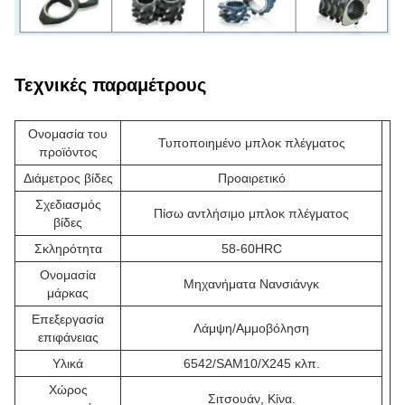
Τεχνικές παραμέτρους
Ονομασία του
Τυποποιημένο μπλοκ πλέγματος
προϊόντος
Διάμετρος βίδες
Προαιρετικό
Σχεδιασμός
Πίσω αντλήσιμο μπλοκ πλέγματος
βίδες
Σκληρότητα
58-60HRC
Ονομασία
Μηχανήματα Νανσιάνγκ
μάρκας
Επεξεργασία
Λάμψη/Αμμοβόληση
επιφάνειας
Υλικά
6542/SAM10/X245 κλπ.
Χώρος
Σιτσουάν, Κίνα.