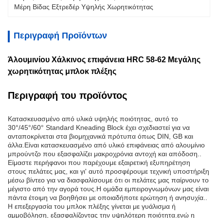
Μέρη Βίδας Εξτρεδέρ Υψηλής Χωρητικότητας
Περιγραφή Προϊόντων
Άλουμινίου Χάλκινος επιφάνεια HRC 58-62 Μεγάλης
χωρητικότητας μπλοκ πλέξης
Περιγραφή του προϊόντος
Κατασκευασμένο από υλικά υψηλής ποιότητας, αυτό το
30°/45°/60° Standard Kneading Block έχει σχεδιαστεί για να
ανταποκρίνεται στα βιομηχανικά πρότυπα όπως DIN, GB και
άλλα.Είναι κατασκευασμένο από υλικό επιφάνειας από αλουμίνιο
μπρούντζο που εξασφαλίζει μακροχρόνια αντοχή και απόδοση..
Είμαστε περήφανοι που παρέχουμε εξαιρετική εξυπηρέτηση
στους πελάτες μας, και γι' αυτό προσφέρουμε τεχνική υποστήριξη
μέσω βίντεο για να διασφαλίσουμε ότι οι πελάτες μας παίρνουν το
μέγιστο από την αγορά τους.Η ομάδα εμπειρογνωμόνων μας είναι
πάντα έτοιμη να βοηθήσει με οποιαδήποτε ερώτηση ή ανησυχία..
Η επεξεργασία του μπλοκ πλέξης γίνεται με γυάλισμα ή
αμμοβόληση, εξασφαλίζοντας την υψηλότερη ποιότητα.ενώ η