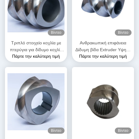
Βίντεο
Βίντεο
Τριπλό στοιχείο κοχλία με
Ανθρακωπική επιφάνεια
πτερύγια για δίδυμο κοχλία
Δίδυμη βίδα Extruder Υψηλή
Πάρτε την καλύτερη τιμή
Πάρτε την καλύτερη τιμή
εξώθησης | Ανταλλακτικό
σκληρότητα Διπλή πτήση
OEM για μηχανή εξώθησης
μεταφοράς βίδα στοιχείο
τροφίμων και σνακ
Βίντεο
Βίντεο