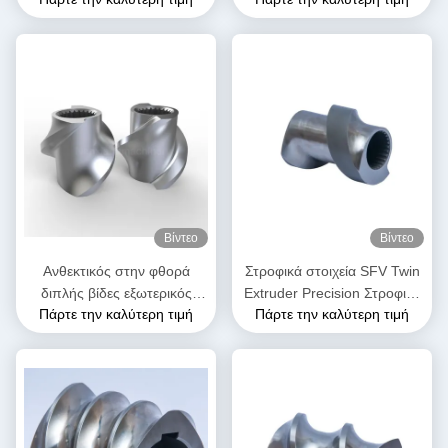
σφαιρίδας για διπλή βίδα
βίδας για εργοστάσιο
εξωτερικά μηχανήματα
τροφίμων
Βίντεο
Βίντεο
Ανθεκτικός στην φθορά
Στροφικά στοιχεία SFV Twin
διπλής βίδες εξωτερικός
Extruder Precision Στροφικά
Πάρτε την καλύτερη τιμή
Πάρτε την καλύτερη τιμή
εξοπλισμός SK στοιχεία
στοιχεία για πλαστικό
βίδας για τη βιομηχανία
extruder
πλαστικών