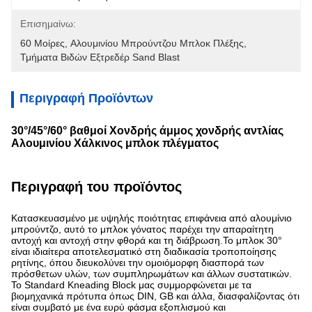
Επισημαίνω:
60 Μοίρες
, 
Αλουμινίου Μπρούντζου Μπλοκ Πλέξης
, 
Τμήματα Βιδών Εξτρεδέρ Sand Blast
Περιγραφή Προϊόντων
30°/45°/60° βαθμοί Χονδρής άμμος χονδρής αντλίας
Αλουμινίου Χάλκινος μπλοκ πλέγματος
Περιγραφή του προϊόντος
Κατασκευασμένο με υψηλής ποιότητας επιφάνεια από αλουμίνιο
μπρούντζο, αυτό το μπλοκ γόνατος παρέχει την απαραίτητη
αντοχή και αντοχή στην φθορά και τη διάβρωση.Το μπλοκ 30°
είναι ιδιαίτερα αποτελεσματικό στη διαδικασία τροποποίησης
ρητίνης, όπου διευκολύνει την ομοιόμορφη διασπορά των
πρόσθετων υλών, των συμπληρωμάτων και άλλων συστατικών.
Το Standard Kneading Block μας συμμορφώνεται με τα
βιομηχανικά πρότυπα όπως DIN, GB και άλλα, διασφαλίζοντας ότι
είναι συμβατό με ένα ευρύ φάσμα εξοπλισμού και