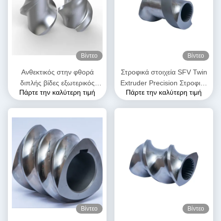
Βίντεο
Βίντεο
Ανθεκτικός στην φθορά
Στροφικά στοιχεία SFV Twin
διπλής βίδες εξωτερικός
Extruder Precision Στροφικά
Πάρτε την καλύτερη τιμή
Πάρτε την καλύτερη τιμή
εξοπλισμός SK στοιχεία
στοιχεία για πλαστικό
βίδας για τη βιομηχανία
extruder
πλαστικών
Βίντεο
Βίντεο