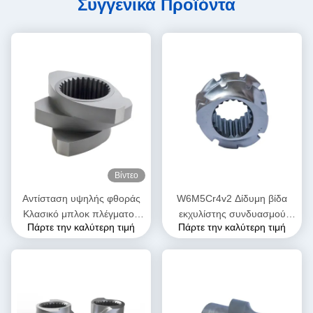
Συγγενικά Προϊόντα
Βίντεο
Αντίσταση υψηλής φθοράς
W6M5Cr4v2 Δίδυμη βίδα
Κλασικό μπλοκ πλέγματος
εκχυλίστης συνδυασμού
Πάρτε την καλύτερη τιμή
Πάρτε την καλύτερη τιμή
σφαιρίδας για διπλή βίδα
βίδας για εργοστάσιο
εξωτερικά μηχανήματα
τροφίμων