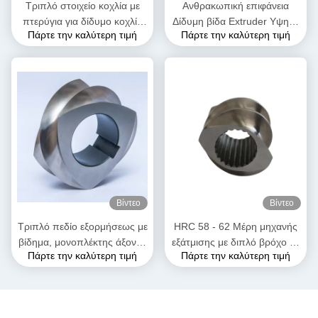
Τριπλό στοιχείο κοχλία με
Ανθρακωπική επιφάνεια
πτερύγια για δίδυμο κοχλία
Δίδυμη βίδα Extruder Υψηλή
Πάρτε την καλύτερη τιμή
Πάρτε την καλύτερη τιμή
εξώθησης | Ανταλλακτικό
σκληρότητα Διπλή πτήση
OEM για μηχανή εξώθησης
μεταφοράς βίδα στοιχείο
τροφίμων και σνακ
Βίντεο
Βίντεο
Τριπλό πεδίο εξορμήσεως με
HRC 58 - 62 Μέρη μηχανής
βίδημα, μονοπλέκτης άξονας
εξάτμισης με διπλό βρόχο με
Πάρτε την καλύτερη τιμή
Πάρτε την καλύτερη τιμή
για την ανασύνθεση
στοιχεία εξάτμισης για
πλαστικών καουτσούκ
υψηλές θερμοκρασίες