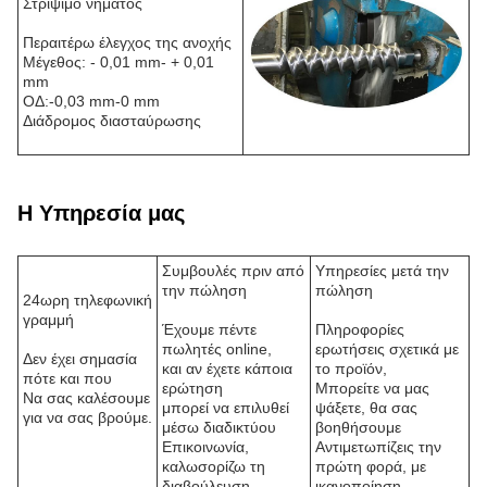
Στρίψιμο νήματος
Περαιτέρω έλεγχος της ανοχής
Μέγεθος: - 0,01 mm- + 0,01
mm
ΟΔ:-0,03 mm-0 mm
Διάδρομος διασταύρωσης
Η Υπηρεσία μας
Συμβουλές πριν από
Υπηρεσίες μετά την
την πώληση
πώληση
24ωρη τηλεφωνική
γραμμή
Έχουμε πέντε
Πληροφορίες
πωλητές online,
ερωτήσεις σχετικά με
Δεν έχει σημασία
και αν έχετε κάποια
το προϊόν,
πότε και που
ερώτηση
Μπορείτε να μας
Να σας καλέσουμε
μπορεί να επιλυθεί
ψάξετε, θα σας
για να σας βρούμε.
μέσω διαδικτύου
βοηθήσουμε
Επικοινωνία,
Αντιμετωπίζεις την
καλωσορίζω τη
πρώτη φορά, με
διαβούλευση.
ικανοποίηση.