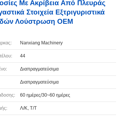
σίες Με Ακρίβεια Από Πλευράς
αστικά Στοιχεία Εξτριγυριστικά
ιδών Λούστρωση OEM
ρκας:
Nanxiang Machinery
τέλου:
44
νο:
Διαπραγματεύσιμα
Διαπραγματεύσιμα
άδοσης:
60 ημέρες/30~60 ημέρες
ής:
Λ/Κ, Τ/Τ