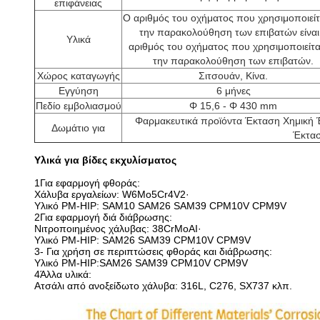
επιφάνειας
Ο αριθμός του οχήματος που χρησιμοποιείτα
την παρακολούθηση των επιβατών είναι
Υλικά
αριθμός του οχήματος που χρησιμοποιείται
την παρακολούθηση των επιβατών.
Χώρος καταγωγής
Σιτσουάν, Κίνα.
Εγγύηση
6 μήνες
Πεδίο εμβολιασμού
Φ 15,6 - Φ 430 mm
Φαρμακευτικά προϊόντα Έκταση Χημική
Δωμάτιο για
Έκτα
Υλικά για βίδες εκχυλίσματος
1Για εφαρμογή φθοράς:
Χάλυβα εργαλείων: W6Mo5Cr4V2·
Υλικό PM-HIP: SAM10 SAM26 SAM39 CPM10V CPM9V
2Για εφαρμογή διά διάβρωσης:
Νιτροποιημένος χάλυβας: 38CrMoAI·
Υλικό PM-HIP: SAM26 SAM39 CPM10V CPM9V
3- Για χρήση σε περιπτώσεις φθοράς και διάβρωσης:
Υλικό PM-HIP:SAM26 SAM39 CPM10V CPM9V
4Άλλα υλικά:
Ατσάλι από ανοξείδωτο χάλυβα: 316L, C276, SX737 κλπ.