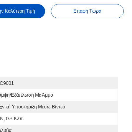
ην Καλύτερη Τιμή
Επαφή Τώρα
SO9001
άμψη/εξάπλωση Με Άμμο
χνική Υποστήριξη Μέσω Βίντεο
IN, GB Κλπ.
άλυβα