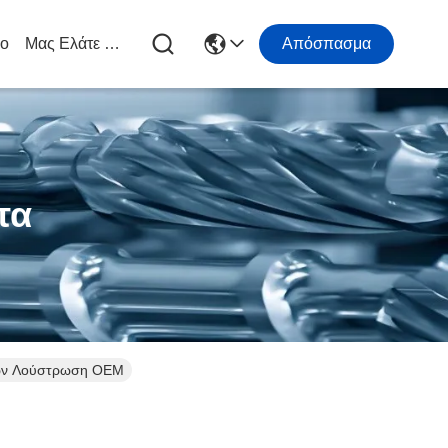
ιο
Μας Ελάτε Σε Επαφή Με
Απόσπασμα
τα
ιδών Λούστρωση OEM