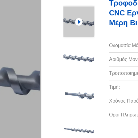
Τροφοδο
CNC Εργ
Μέρη Β
Ονομασία Μά
Αριθμός Μον
Τροποποιημέ
Τιμή:
Χρόνος Παρ
Όροι Πληρωμ