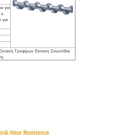
ι για
 ο
 για
 Έκταση Τροφίμων Έκταση Σκουπίδια
ση