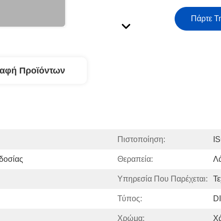
Πάρτε Τ
ραφή Προϊόντων
Πιστοποίηση:
I
δοσίας
Θεραπεία:
Λ
Υπηρεσία Που Παρέχεται:
Τε
Τύπος:
D
Χρώμα:
Χ