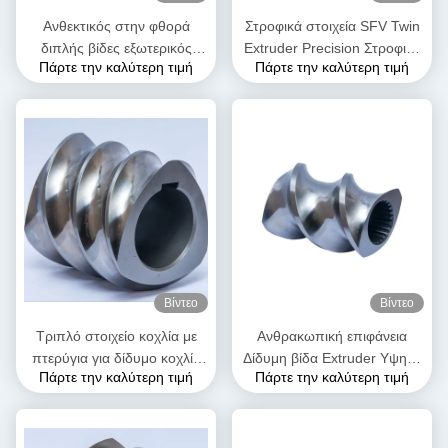
Ανθεκτικός στην φθορά
Στροφικά στοιχεία SFV Twin
διπλής βίδες εξωτερικός
Extruder Precision Στροφικά
Πάρτε την καλύτερη τιμή
Πάρτε την καλύτερη τιμή
εξοπλισμός SK στοιχεία
στοιχεία για πλαστικό
βίδας για τη βιομηχανία
extruder
πλαστικών
Βίντεο
Βίντεο
Τριπλό στοιχείο κοχλία με
Ανθρακωπική επιφάνεια
πτερύγια για δίδυμο κοχλία
Δίδυμη βίδα Extruder Υψηλή
Πάρτε την καλύτερη τιμή
Πάρτε την καλύτερη τιμή
εξώθησης | Ανταλλακτικό
σκληρότητα Διπλή πτήση
OEM για μηχανή εξώθησης
μεταφοράς βίδα στοιχείο
τροφίμων και σνακ