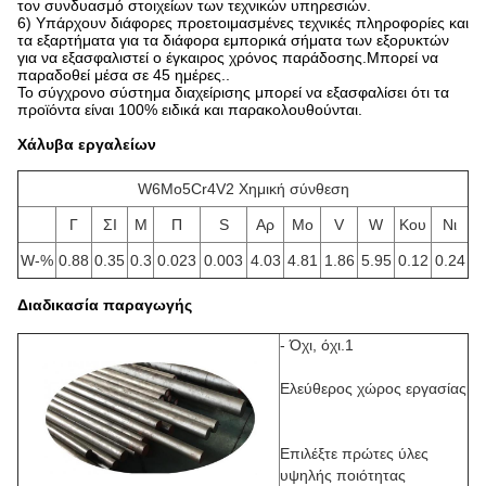
τον συνδυασμό στοιχείων των τεχνικών υπηρεσιών.
6) Υπάρχουν διάφορες προετοιμασμένες τεχνικές πληροφορίες και
τα εξαρτήματα για τα διάφορα εμπορικά σήματα των εξορυκτών
για να εξασφαλιστεί ο έγκαιρος χρόνος παράδοσης.Μπορεί να
παραδοθεί μέσα σε 45 ημέρες..
Το σύγχρονο σύστημα διαχείρισης μπορεί να εξασφαλίσει ότι τα
προϊόντα είναι 100% ειδικά και παρακολουθούνται.
Χάλυβα εργαλείων
W6Mo5Cr4V2 Χημική σύνθεση
Γ
ΣΙ
Μ
Π
S
Αρ
Μo
V
W
Κου
Νι
W-%
0.88
0.35
0.3
0.023
0.003
4.03
4.81
1.86
5.95
0.12
0.24
Διαδικασία παραγωγής
- Όχι, όχι.1
Ελεύθερος χώρος εργασίας
Επιλέξτε πρώτες ύλες
υψηλής ποιότητας