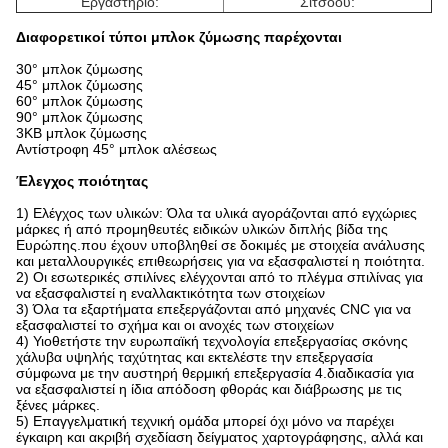
Εργαστήριο:
Σίτσοου:
Διαφορετικοί τύποι μπλοκ ζύμωσης παρέχονται
30° μπλοκ ζύμωσης
45° μπλοκ ζύμωσης
60° μπλοκ ζύμωσης
90° μπλοκ ζύμωσης
3KB μπλοκ ζύμωσης
Αντίστροφη 45° μπλοκ αλέσεως
Έλεγχος ποιότητας
1) Ελέγχος των υλικών: Όλα τα υλικά αγοράζονται από εγχώριες
μάρκες ή από προμηθευτές ειδικών υλικών διπλής βίδα της
Ευρώπης.που έχουν υποβληθεί σε δοκιμές με στοιχεία ανάλυσης
και μεταλλουργικές επιθεωρήσεις για να εξασφαλιστεί η ποιότητα.
2) Οι εσωτερικές σπιλίνες ελέγχονται από το πλέγμα σπιλίνας για
να εξασφαλιστεί η εναλλακτικότητα των στοιχείων
3) Όλα τα εξαρτήματα επεξεργάζονται από μηχανές CNC για να
εξασφαλιστεί το σχήμα και οι ανοχές των στοιχείων
4) Υιοθετήστε την ευρωπαϊκή τεχνολογία επεξεργασίας σκόνης
χάλυβα υψηλής ταχύτητας και εκτελέστε την επεξεργασία
σύμφωνα με την αυστηρή θερμική επεξεργασία 4.διαδικασία για
να εξασφαλιστεί η ίδια απόδοση φθοράς και διάβρωσης με τις
ξένες μάρκες.
5) Επαγγελματική τεχνική ομάδα μπορεί όχι μόνο να παρέχει
έγκαιρη και ακριβή σχεδίαση δείγματος χαρτογράφησης, αλλά και