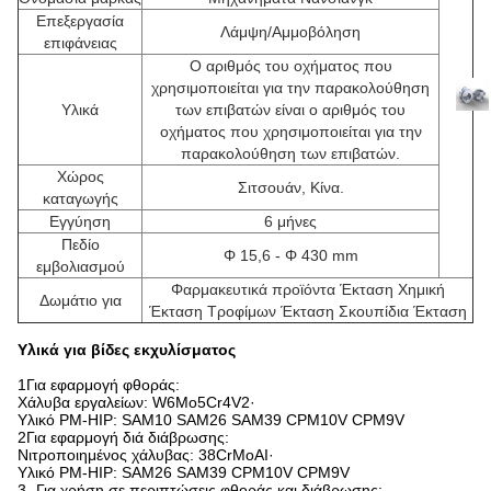
Επεξεργασία
Λάμψη/Αμμοβόληση
επιφάνειας
Ο αριθμός του οχήματος που
χρησιμοποιείται για την παρακολούθηση
Υλικά
των επιβατών είναι ο αριθμός του
οχήματος που χρησιμοποιείται για την
παρακολούθηση των επιβατών.
Χώρος
Σιτσουάν, Κίνα.
καταγωγής
Εγγύηση
6 μήνες
Πεδίο
Φ 15,6 - Φ 430 mm
εμβολιασμού
Φαρμακευτικά προϊόντα Έκταση Χημική
Δωμάτιο για
Έκταση Τροφίμων Έκταση Σκουπίδια Έκταση
Υλικά για βίδες εκχυλίσματος
1Για εφαρμογή φθοράς:
Χάλυβα εργαλείων: W6Mo5Cr4V2·
Υλικό PM-HIP: SAM10 SAM26 SAM39 CPM10V CPM9V
2Για εφαρμογή διά διάβρωσης:
Νιτροποιημένος χάλυβας: 38CrMoAI·
Υλικό PM-HIP: SAM26 SAM39 CPM10V CPM9V
3- Για χρήση σε περιπτώσεις φθοράς και διάβρωσης: