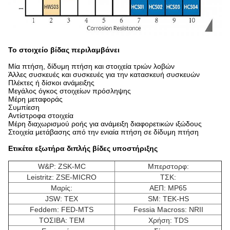
Το στοιχείο βίδας περιλαμβάνει
Μία πτήση, δίδυμη πτήση και στοιχεία τριών λοβών
Άλλες συσκευές και συσκευές για την κατασκευή συσκευών
Πλέκτες ή δίσκοι ανάμειξης
Μεγάλος όγκος στοιχείων πρόσληψης
Μέρη μεταφοράς
Συμπίεση
Αντίστροφα στοιχεία
Μέρη διαχωρισμού ροής για ανάμειξη διαφορετικών ιξώδους
Στοιχεία μετάβασης από την ενιαία πτήση σε δίδυμη πτήση
Ετικέτα εξωτήρα διπλής βίδες υποστήριξης
W&P: ZSK-MC
Μπερστορφ:
Leistritz: ZSE-MICRO
ΤΣΚ:
Μαρίς:
ΑΕΠ: MP65
JSW: TEX
SM: TEK-HS
Feddem: FED-MTS
Fessia Macross: NRII
ΤΟΣΙΒΑ: ΤΕΜ
Χρήση: TDS