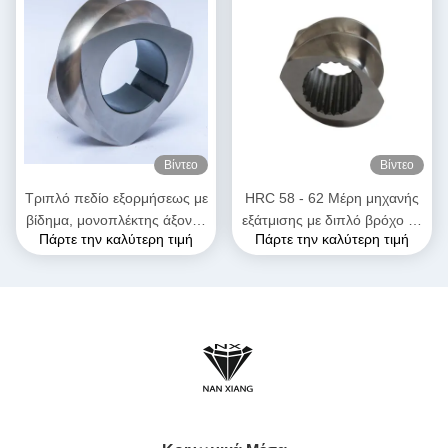
Βίντεο
Βίντεο
Τριπλό πεδίο εξορμήσεως με
HRC 58 - 62 Μέρη μηχανής
βίδημα, μονοπλέκτης άξονας
εξάτμισης με διπλό βρόχο με
Πάρτε την καλύτερη τιμή
Πάρτε την καλύτερη τιμή
για την ανασύνθεση
στοιχεία εξάτμισης για
πλαστικών καουτσούκ
υψηλές θερμοκρασίες