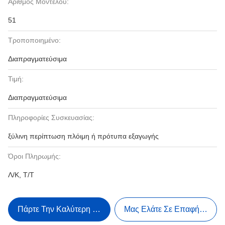
Αριθμός Μοντέλου:
51
Τροποποιημένο:
Διαπραγματεύσιμα
Τιμή:
Διαπραγματεύσιμα
Πληροφορίες Συσκευασίας:
ξύλινη περίπτωση πλόιμη ή πρότυπα εξαγωγής
Όροι Πληρωμής:
Λ/Κ, Τ/Τ
Πάρτε Την Καλύτερη Τιμή
Μας Ελάτε Σε Επαφή Με