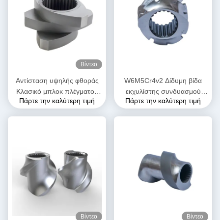
Βίντεο
Αντίσταση υψηλής φθοράς
W6M5Cr4v2 Δίδυμη βίδα
Κλασικό μπλοκ πλέγματος
εκχυλίστης συνδυασμού
Πάρτε την καλύτερη τιμή
Πάρτε την καλύτερη τιμή
σφαιρίδας για διπλή βίδα
βίδας για εργοστάσιο
εξωτερικά μηχανήματα
τροφίμων
Βίντεο
Βίντεο