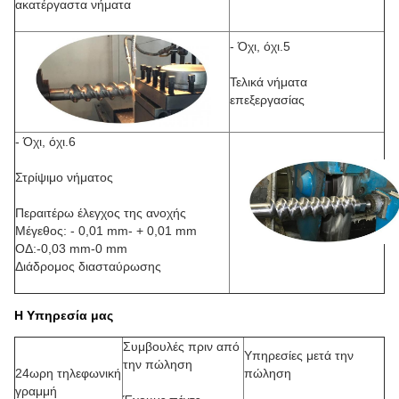
ακατέργαστα νήματα
- Όχι, όχι.5
Τελικά νήματα
επεξεργασίας
- Όχι, όχι.6
Στρίψιμο νήματος
Περαιτέρω έλεγχος της ανοχής
Μέγεθος: - 0,01 mm- + 0,01 mm
ΟΔ:-0,03 mm-0 mm
Διάδρομος διασταύρωσης
Η Υπηρεσία μας
Συμβουλές πριν από
Υπηρεσίες μετά την
την πώληση
24ωρη τηλεφωνική
πώληση
γραμμή