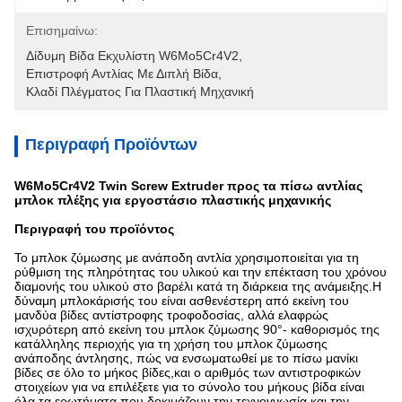
Επισημαίνω:
Δίδυμη Βίδα Εκχυλίστη W6Mo5Cr4V2
, 
Επιστροφή Αντλίας Με Διπλή Βίδα
, 
Κλαδί Πλέγματος Για Πλαστική Μηχανική
Περιγραφή Προϊόντων
W6Mo5Cr4V2 Twin Screw Extruder προς τα πίσω αντλίας
μπλοκ πλέξης για εργοστάσιο πλαστικής μηχανικής
Περιγραφή του προϊόντος
Το μπλοκ ζύμωσης με ανάποδη αντλία χρησιμοποιείται για τη
ρύθμιση της πληρότητας του υλικού και την επέκταση του χρόνου
διαμονής του υλικού στο βαρέλι κατά τη διάρκεια της ανάμειξης.Η
δύναμη μπλοκάρισής του είναι ασθενέστερη από εκείνη του
μανδύα βίδες αντίστροφης τροφοδοσίας, αλλά ελαφρώς
ισχυρότερη από εκείνη του μπλοκ ζύμωσης 90°- καθορισμός της
κατάλληλης περιοχής για τη χρήση του μπλοκ ζύμωσης
ανάποδης άντλησης, πώς να ενσωματωθεί με το πίσω μανίκι
βίδες σε όλο το μήκος βίδες,και ο αριθμός των αντιστροφικών
στοιχείων για να επιλέξετε για το σύνολο του μήκους βίδα είναι
όλα τα ερωτήματα που δοκιμάζουν την τεχνογνωσία και την