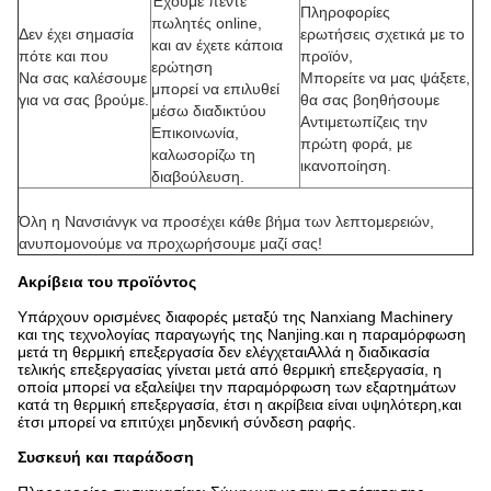
Έχουμε πέντε
Πληροφορίες
πωλητές online,
Δεν έχει σημασία
ερωτήσεις σχετικά με το
και αν έχετε κάποια
πότε και που
προϊόν,
ερώτηση
Να σας καλέσουμε
Μπορείτε να μας ψάξετε,
μπορεί να επιλυθεί
για να σας βρούμε.
θα σας βοηθήσουμε
μέσω διαδικτύου
Αντιμετωπίζεις την
Επικοινωνία,
πρώτη φορά, με
καλωσορίζω τη
ικανοποίηση.
διαβούλευση.
Όλη η Νανσιάνγκ να προσέχει κάθε βήμα των λεπτομερειών,
ανυπομονούμε να προχωρήσουμε μαζί σας!
Ακρίβεια του προϊόντος
Υπάρχουν ορισμένες διαφορές μεταξύ της Nanxiang Machinery
και της τεχνολογίας παραγωγής της Nanjing.και η παραμόρφωση
μετά τη θερμική επεξεργασία δεν ελέγχεταιΑλλά η διαδικασία
τελικής επεξεργασίας γίνεται μετά από θερμική επεξεργασία, η
οποία μπορεί να εξαλείψει την παραμόρφωση των εξαρτημάτων
κατά τη θερμική επεξεργασία, έτσι η ακρίβεια είναι υψηλότερη,και
έτσι μπορεί να επιτύχει μηδενική σύνδεση ραφής.
Συσκευή και παράδοση