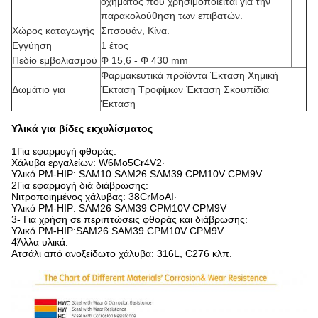
οχήματος που χρησιμοποιείται για την
παρακολούθηση των επιβατών.
Χώρος καταγωγής
Σιτσουάν, Κίνα.
Εγγύηση
1 έτος
Πεδίο εμβολιασμού
Φ 15,6 - Φ 430 mm
Φαρμακευτικά προϊόντα Έκταση Χημική
Δωμάτιο για
Έκταση Τροφίμων Έκταση Σκουπίδια
Έκταση
Υλικά για βίδες εκχυλίσματος
1Για εφαρμογή φθοράς:
Χάλυβα εργαλείων: W6Mo5Cr4V2·
Υλικό PM-HIP: SAM10 SAM26 SAM39 CPM10V CPM9V
2Για εφαρμογή διά διάβρωσης:
Νιτροποιημένος χάλυβας: 38CrMoAI·
Υλικό PM-HIP: SAM26 SAM39 CPM10V CPM9V
3- Για χρήση σε περιπτώσεις φθοράς και διάβρωσης:
Υλικό PM-HIP:SAM26 SAM39 CPM10V CPM9V
4Άλλα υλικά:
Ατσάλι από ανοξείδωτο χάλυβα: 316L, C276 κλπ.