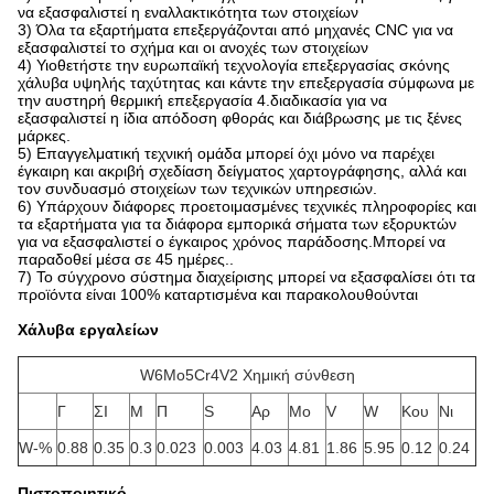
να εξασφαλιστεί η εναλλακτικότητα των στοιχείων
3) Όλα τα εξαρτήματα επεξεργάζονται από μηχανές CNC για να
εξασφαλιστεί το σχήμα και οι ανοχές των στοιχείων
4) Υιοθετήστε την ευρωπαϊκή τεχνολογία επεξεργασίας σκόνης
χάλυβα υψηλής ταχύτητας και κάντε την επεξεργασία σύμφωνα με
την αυστηρή θερμική επεξεργασία 4.διαδικασία για να
εξασφαλιστεί η ίδια απόδοση φθοράς και διάβρωσης με τις ξένες
μάρκες.
5) Επαγγελματική τεχνική ομάδα μπορεί όχι μόνο να παρέχει
έγκαιρη και ακριβή σχεδίαση δείγματος χαρτογράφησης, αλλά και
τον συνδυασμό στοιχείων των τεχνικών υπηρεσιών.
6) Υπάρχουν διάφορες προετοιμασμένες τεχνικές πληροφορίες και
τα εξαρτήματα για τα διάφορα εμπορικά σήματα των εξορυκτών
για να εξασφαλιστεί ο έγκαιρος χρόνος παράδοσης.Μπορεί να
παραδοθεί μέσα σε 45 ημέρες..
7) Το σύγχρονο σύστημα διαχείρισης μπορεί να εξασφαλίσει ότι τα
προϊόντα είναι 100% καταρτισμένα και παρακολουθούνται
Χάλυβα εργαλείων
W6Mo5Cr4V2 Χημική σύνθεση
Γ
ΣΙ
Μ
Π
S
Αρ
Μo
V
W
Κου
Νι
W-%
0.88
0.35
0.3
0.023
0.003
4.03
4.81
1.86
5.95
0.12
0.24
Πιστοποιητικό