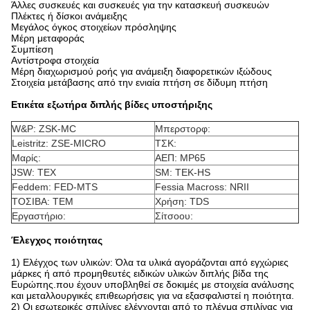
Άλλες συσκευές και συσκευές για την κατασκευή συσκευών
Πλέκτες ή δίσκοι ανάμειξης
Μεγάλος όγκος στοιχείων πρόσληψης
Μέρη μεταφοράς
Συμπίεση
Αντίστροφα στοιχεία
Μέρη διαχωρισμού ροής για ανάμειξη διαφορετικών ιξώδους
Στοιχεία μετάβασης από την ενιαία πτήση σε δίδυμη πτήση
Ετικέτα εξωτήρα διπλής βίδες υποστήριξης
W&P: ZSK-MC
Μπερστορφ:
Leistritz: ZSE-MICRO
ΤΣΚ:
Μαρίς:
ΑΕΠ: MP65
JSW: TEX
SM: TEK-HS
Feddem: FED-MTS
Fessia Macross: NRII
ΤΟΣΙΒΑ: ΤΕΜ
Χρήση: TDS
Εργαστήριο:
Σίτσοου:
Έλεγχος ποιότητας
1) Ελέγχος των υλικών: Όλα τα υλικά αγοράζονται από εγχώριες
μάρκες ή από προμηθευτές ειδικών υλικών διπλής βίδα της
Ευρώπης.που έχουν υποβληθεί σε δοκιμές με στοιχεία ανάλυσης
και μεταλλουργικές επιθεωρήσεις για να εξασφαλιστεί η ποιότητα.
2) Οι εσωτερικές σπιλίνες ελέγχονται από το πλέγμα σπιλίνας για