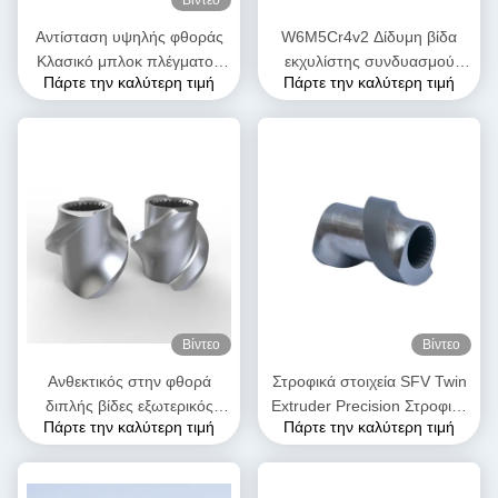
Αντίσταση υψηλής φθοράς
W6M5Cr4v2 Δίδυμη βίδα
Κλασικό μπλοκ πλέγματος
εκχυλίστης συνδυασμού
Πάρτε την καλύτερη τιμή
Πάρτε την καλύτερη τιμή
σφαιρίδας για διπλή βίδα
βίδας για εργοστάσιο
εξωτερικά μηχανήματα
τροφίμων
Βίντεο
Βίντεο
Ανθεκτικός στην φθορά
Στροφικά στοιχεία SFV Twin
διπλής βίδες εξωτερικός
Extruder Precision Στροφικά
Πάρτε την καλύτερη τιμή
Πάρτε την καλύτερη τιμή
εξοπλισμός SK στοιχεία
στοιχεία για πλαστικό
βίδας για τη βιομηχανία
extruder
πλαστικών