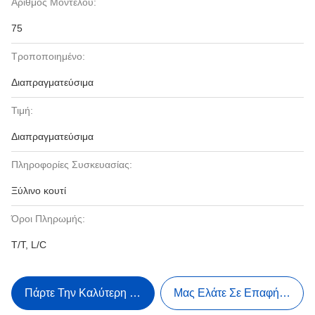
Αριθμός Μοντέλου:
75
Τροποποιημένο:
Διαπραγματεύσιμα
Τιμή:
Διαπραγματεύσιμα
Πληροφορίες Συσκευασίας:
Ξύλινο κουτί
Όροι Πληρωμής:
T/T, L/C
Πάρτε Την Καλύτερη Τιμή
Μας Ελάτε Σε Επαφή Με