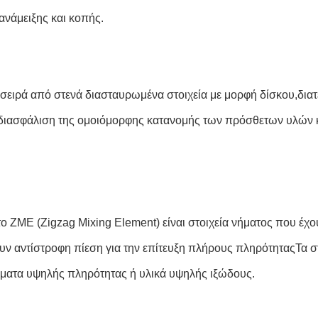
ανάμειξης και κοπής.
 σειρά από στενά διασταυρωμένα στοιχεία με μορφή δίσκου,διατ
ς.διασφάλιση της ομοιόμορφης κατανομής των πρόσθετων υλών 
ο ZME (Zigzag Mixing Element) είναι στοιχεία νήματος που έχου
υν αντίστροφη πίεση για την επίτευξη πλήρους πληρότηταςΤα σ
σματα υψηλής πληρότητας ή υλικά υψηλής ιξώδους.